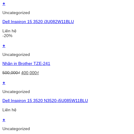
was:
is:
+
1,670,000₫.
1,400,000₫.
Uncategorized
Dell Inspiron 15 3520 i3U082W11BLU
Liên hệ
-20%
+
Uncategorized
Nhãn in Brother TZE-241
Original
Current
500,000
₫
400,000
₫
price
price
was:
is:
+
500,000₫.
400,000₫.
Uncategorized
Dell Inspiron 15 3520 N3520-i5U085W11BLU
Liên hệ
+
Uncategorized