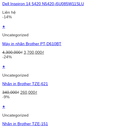
Dell Inspiron 14 5420 N5420-i5U085W11SLU
Liên hệ
-14%
+
Uncategorized
Máy in nhãn Brother PT-D610BT
Original
Current
4,300,000
₫
3,700,000
₫
price
price
-24%
was:
is:
4,300,000₫.
3,700,000₫.
+
Uncategorized
Nhãn in Brother TZE-621
Original
Current
340,000
₫
260,000
₫
price
price
-9%
was:
is:
340,000₫.
260,000₫.
+
Uncategorized
Nhãn in Brother TZE-151