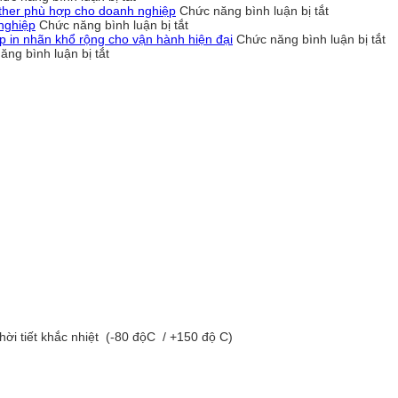
Máy
ở
other phù hợp cho doanh nghiệp
Chức năng bình luận bị tắt
in
ở
In
nghiệp
Chức năng bình luận bị tắt
nhãn
Brother
5.000
ở
in nhãn khổ rộng cho vận hành hiện đại
Chức năng bình luận bị tắt
ở
Brother
TD-
tem/ngày
M
ăng bình luận bị tắt
Máy
có
4555DNWB
có
in
in
kết
giải
bị
n
nhãn
nối
pháp
lỗi
Br
Brother
phần
in
không?
T
PT-
mềm
nhãn
Cách
4
D460BT
bán
khổ
chọn
và
tiện
hàng
rộng
máy
T
lợi
không?
cho
in
4
cho
doanh
nhãn
–
văn
nghiệp
Brother
Gi
phòng
phù
p
hợp
in
cho
n
doanh
k
nghiệp
rộ
c
v
h
hi
đạ
hời tiết khắc nhiệt (-80 độC / +150 độ C)