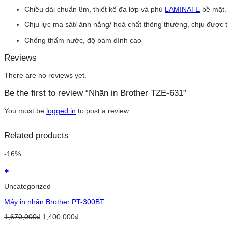
Chiều dài chuẩn 8m, thiết kế đa lớp và phủ
LAMINATE
bề mặt.
Chịu lực ma sát/ ánh nắng/ hoá chất thông thường, chịu được t
Chống thấm nước, độ bám dính cao
Reviews
There are no reviews yet.
Be the first to review “Nhãn in Brother TZE-631”
You must be
logged in
to post a review.
Related products
-16%
+
Uncategorized
Máy in nhãn Brother PT-300BT
Original
Current
1,670,000
₫
1,400,000
₫
price
price