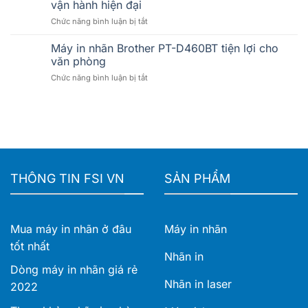
vận hành hiện đại
pháp
máy
ở
Chức năng bình luận bị tắt
in
in
Máy
nhãn
nhãn
in
khổ
Máy in nhãn Brother PT-D460BT tiện lợi cho
Brother
nhãn
rộng
phù
văn phòng
Brother
cho
hợp
ở
Chức năng bình luận bị tắt
TD-
doanh
cho
Máy
4425DN
nghiệp
doanh
in
và
nghiệp
nhãn
TD-
Brother
4555DNWB
PT-
–
D460BT
Giải
tiện
pháp
lợi
in
THÔNG TIN FSI VN
SẢN PHẨM
cho
nhãn
văn
khổ
phòng
rộng
cho
Mua máy in nhãn ở đâu
Máy in nhãn
vận
hành
tốt nhất
hiện
Nhãn in
đại
Dòng máy in nhãn giá rẻ
Nhãn in laser
2022