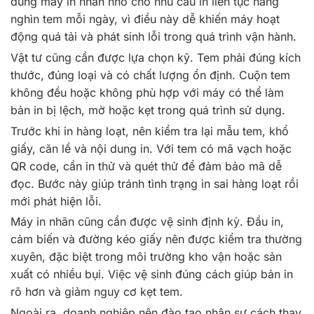
dùng máy in nhãn nhỏ cho nhu cầu in liên tục hàng
nghìn tem mỗi ngày, vì điều này dễ khiến máy hoạt
động quá tải và phát sinh lỗi trong quá trình vận hành.
Vật tư cũng cần được lựa chọn kỹ. Tem phải đúng kích
thước, đúng loại và có chất lượng ổn định. Cuộn tem
không đều hoặc không phù hợp với máy có thể làm
bản in bị lệch, mờ hoặc kẹt trong quá trình sử dụng.
Trước khi in hàng loạt, nên kiểm tra lại mẫu tem, khổ
giấy, căn lề và nội dung in. Với tem có mã vạch hoặc
QR code, cần in thử và quét thử để đảm bảo mã dễ
đọc. Bước này giúp tránh tình trạng in sai hàng loạt rồi
mới phát hiện lỗi.
Máy in nhãn cũng cần được vệ sinh định kỳ. Đầu in,
cảm biến và đường kéo giấy nên được kiểm tra thường
xuyên, đặc biệt trong môi trường kho vận hoặc sản
xuất có nhiều bụi. Việc vệ sinh đúng cách giúp bản in
rõ hơn và giảm nguy cơ kẹt tem.
Ngoài ra, doanh nghiệp nên đào tạo nhân sự cách thay