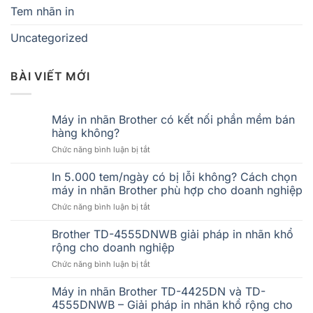
Tem nhãn in
Uncategorized
BÀI VIẾT MỚI
Máy in nhãn Brother có kết nối phần mềm bán
hàng không?
ở
Chức năng bình luận bị tắt
Máy
in
In 5.000 tem/ngày có bị lỗi không? Cách chọn
nhãn
máy in nhãn Brother phù hợp cho doanh nghiệp
Brother
ở
Chức năng bình luận bị tắt
có
In
kết
5.000
Brother TD-4555DNWB giải pháp in nhãn khổ
nối
tem/ngày
phần
rộng cho doanh nghiệp
có
mềm
ở
Chức năng bình luận bị tắt
bị
bán
Brother
lỗi
hàng
TD-
Máy in nhãn Brother TD-4425DN và TD-
không?
không?
4555DNWB
Cách
4555DNWB – Giải pháp in nhãn khổ rộng cho
giải
chọn