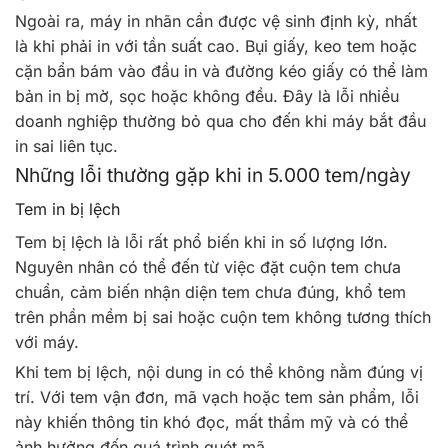
Ngoài ra, máy in nhãn cần được vệ sinh định kỳ, nhất
là khi phải in với tần suất cao. Bụi giấy, keo tem hoặc
cặn bẩn bám vào đầu in và đường kéo giấy có thể làm
bản in bị mờ, sọc hoặc không đều. Đây là lỗi nhiều
doanh nghiệp thường bỏ qua cho đến khi máy bắt đầu
in sai liên tục.
Những lỗi thường gặp khi in 5.000 tem/ngày
Tem in bị lệch
Tem bị lệch là lỗi rất phổ biến khi in số lượng lớn.
Nguyên nhân có thể đến từ việc đặt cuộn tem chưa
chuẩn, cảm biến nhận diện tem chưa đúng, khổ tem
trên phần mềm bị sai hoặc cuộn tem không tương thích
với máy.
Khi tem bị lệch, nội dung in có thể không nằm đúng vị
trí. Với tem vận đơn, mã vạch hoặc tem sản phẩm, lỗi
này khiến thông tin khó đọc, mất thẩm mỹ và có thể
ảnh hưởng đến quá trình quét mã.