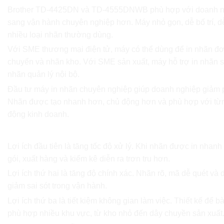
Brother TD-4425DN và TD-4555DNWB phù hợp với doanh n
sang vận hành chuyên nghiệp hơn. Máy nhỏ gọn, dễ bố trí, dễ
nhiều loại nhãn thường dùng.
Với SME thương mại điện tử, máy có thể dùng để in nhãn đ
chuyển và nhãn kho. Với SME sản xuất, máy hỗ trợ in nhãn 
nhãn quản lý nội bộ.
Đầu tư máy in nhãn chuyên nghiệp giúp doanh nghiệp giảm p
Nhãn được tạo nhanh hơn, chủ động hơn và phù hợp với từng
động kinh doanh.
Lợi ích khi dùng máy in nhãn chuyên nghiệp Brot
Lợi ích đầu tiên là tăng tốc độ xử lý. Khi nhãn được in nhanh
gói, xuất hàng và kiểm kê diễn ra trơn tru hơn.
Lợi ích thứ hai là tăng độ chính xác. Nhãn rõ, mã dễ quét và 
giảm sai sót trong vận hành.
Lợi ích thứ ba là tiết kiệm không gian làm việc. Thiết kế để 
phù hợp nhiều khu vực, từ kho nhỏ đến dây chuyền sản xuất