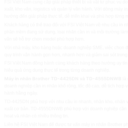
FSI Việt Nam cung cấp giải pháp thiết bị và vật tư phục vụ d
xuất, kho vận, logistics và quản lý vận hành. Với dòng máy i
hướng đến giải pháp thực tế, dễ triển khai và phù hợp từng 
Khách hàng có thể trao đổi với FSI Việt Nam về nhu cầu in 
phần mềm đang sử dụng, loại nhãn cần in và môi trường làm 
vấn sẽ hỗ trợ chọn model phù hợp hơn.
Với nhà máy, kho hàng hoặc doanh nghiệp SME, việc chọn đ
quy trình vận hành gọn hơn, nhanh hơn và giảm sai sót trong
FSI Việt Nam đồng hành cùng khách hàng theo hướng uy tín,
hiệu quả ứng dụng thực tế trong từng doanh nghiệp.
Máy in nhãn Brother TD-4425DN và TD-4555DNWB
là 
doanh nghiệp cần in nhãn khổ rộng, tốc độ cao, dễ tích hợp v
hành hằng ngày.
TD-4425DN phù hợp với nhu cầu in nhanh, nhãn kho, nhãn 
xuất cơ bản. TD-4555DNWB phù hợp với doanh nghiệp cần độ 
hoạt và nhãn có nhiều thông tin.
Liên hệ FSI Việt Nam để được tư vấn máy in nhãn Brother p