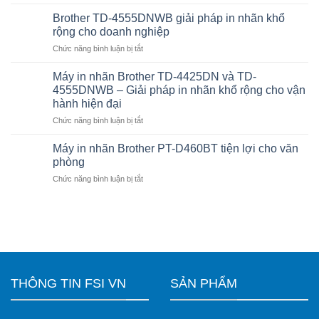
In
kết
5.000
nối
Brother TD-4555DNWB giải pháp in nhãn khổ
tem/ngày
phần
rộng cho doanh nghiệp
có
mềm
ở
Chức năng bình luận bị tắt
bị
bán
Brother
lỗi
hàng
TD-
không?
Máy in nhãn Brother TD-4425DN và TD-
không?
4555DNWB
Cách
4555DNWB – Giải pháp in nhãn khổ rộng cho vận
giải
chọn
hành hiện đại
pháp
máy
ở
Chức năng bình luận bị tắt
in
in
Máy
nhãn
nhãn
in
khổ
Máy in nhãn Brother PT-D460BT tiện lợi cho văn
Brother
nhãn
rộng
phù
phòng
Brother
cho
hợp
ở
Chức năng bình luận bị tắt
TD-
doanh
cho
Máy
4425DN
nghiệp
doanh
in
và
nghiệp
nhãn
TD-
Brother
4555DNWB
PT-
–
D460BT
Giải
tiện
pháp
lợi
in
THÔNG TIN FSI VN
SẢN PHẨM
cho
nhãn
văn
khổ
phòng
rộng