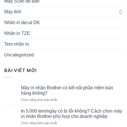
Máy Scan để bàn
Máy tính
Nhãn in decal DK
Nhãn in TZE
Tem nhãn in
Uncategorized
BÀI VIẾT MỚI
Máy in nhãn Brother có kết nối phần mềm bán
hàng không?
ở
Chức năng bình luận bị tắt
Máy
in
In 5.000 tem/ngày có bị lỗi không? Cách chọn máy
nhãn
in nhãn Brother phù hợp cho doanh nghiệp
Brother
ở
Chức năng bình luận bị tắt
có