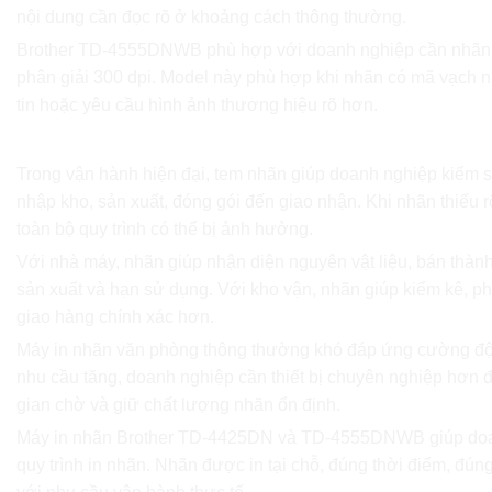
nội dung cần đọc rõ ở khoảng cách thông thường.
Brother TD-4555DNWB phù hợp với doanh nghiệp cần nhãn 
phân giải 300 dpi. Model này phù hợp khi nhãn có mã vạch 
tin hoặc yêu cầu hình ảnh thương hiệu rõ hơn.
Vì sao doanh nghiệp cần máy in nhãn khổ rộng c
Trong vận hành hiện đại, tem nhãn giúp doanh nghiệp kiểm 
nhập kho, sản xuất, đóng gói đến giao nhận. Khi nhãn thiếu 
toàn bộ quy trình có thể bị ảnh hưởng.
Với nhà máy, nhãn giúp nhận diện nguyên vật liệu, bán thàn
sản xuất và hạn sử dụng. Với kho vận, nhãn giúp kiểm kê, phâ
giao hàng chính xác hơn.
Máy in nhãn văn phòng thông thường khó đáp ứng cường độ v
nhu cầu tăng, doanh nghiệp cần thiết bị chuyên nghiệp hơn đ
gian chờ và giữ chất lượng nhãn ổn định.
Máy in nhãn Brother TD-4425DN và TD-4555DNWB giúp doa
quy trình in nhãn. Nhãn được in tại chỗ, đúng thời điểm, đún