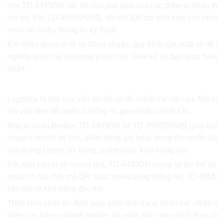
Với TD-4425DN, tốc độ cao phù hợp cho các điểm in nhãn t
nội bộ. Với TD-4555DNWB, độ nét 300 dpi phù hợp cho nhãn
nhãn có nhiều thông tin kỹ thuật.
Khi nhãn được in rõ và đúng chuẩn, quy trình sản xuất sẽ d
nghiệp giảm sai sót trong phân loại, kiểm kê và bàn giao hà
phận.
Ứng dụng trong logistics và vận chuyển
Logistics là lĩnh vực cần tốc độ và độ chính xác rất cao. Mỗi 
mã vận đơn dễ quét và thông tin giao nhận chính xác.
Máy in nhãn Brother TD-4425DN và TD-4555DNWB giúp doa
chuyển nhanh tại kho, điểm đóng gói hoặc trung tâm phân lo
cho thùng carton, túi hàng, pallet hoặc kiện hàng lớn.
Với nhu cầu in số lượng lớn, TD-4425DN mang lại lợi thế về
nhãn có mã nhỏ, mã QR hoặc nhiều dòng thông tin, TD-455
sắc nét và khả năng đọc mã.
Thiết bị in nhãn ổn định giúp giảm tình trạng nhãn mờ, nhãn 
Điều này hỗ trợ doanh nghiệp rút ngắn thời gian xử lý đơn v