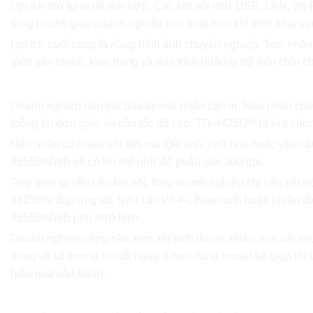
Lợi ích thứ tư là dễ tích hợp. Các kết nối như USB, LAN, Wi-F
từng model giúp doanh nghiệp linh hoạt hơn khi triển khai và
Lợi ích cuối cùng là nâng hình ảnh chuyên nghiệp. Tem nhãn
giúp sản phẩm, kiện hàng và quy trình quản lý trở nên chỉn c
Lưu ý khi chọn Brother TD-4425DN hoặc TD-45
Doanh nghiệp nên bắt đầu từ loại nhãn cần in. Nếu nhãn chủ
thông tin đơn giản và cần tốc độ cao, TD-4425DN là lựa chọ
Nếu nhãn có nhiều chi tiết, mã QR nhỏ, chữ nhỏ hoặc yêu cầ
4555DNWB sẽ có lợi thế nhờ độ phân giải 300 dpi.
Tiếp theo là yêu cầu kết nối. Nếu doanh nghiệp chỉ cần kết n
4425DN đáp ứng tốt. Nếu cần Wi-Fi, Bluetooth hoặc nhiều điể
4555DNWB phù hợp hơn.
Doanh nghiệp cũng cần xem xét kích thước nhãn, loại vật l
dùng và số lượng in mỗi ngày. Chọn đúng model sẽ giúp tối ư
hiệu quả vận hành.
Vì sao nên chọn FSI Việt Nam khi triển khai máy i