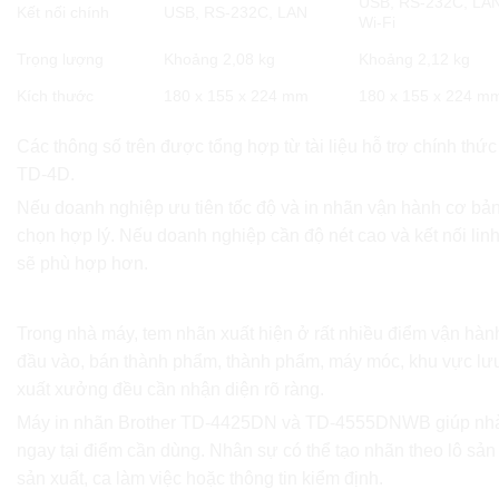
USB, RS-232C, LAN,
Kết nối chính
USB, RS-232C, LAN
Wi-Fi
Trọng lượng
Khoảng 2,08 kg
Khoảng 2,12 kg
Kích thước
180 x 155 x 224 mm
180 x 155 x 224 m
Các thông số trên được tổng hợp từ tài liệu hỗ trợ chính thứ
TD-4D.
Nếu doanh nghiệp ưu tiên tốc độ và in nhãn vận hành cơ bả
chọn hợp lý. Nếu doanh nghiệp cần độ nét cao và kết nối l
sẽ phù hợp hơn.
Ứng dụng trong nhà máy và xưởng sản xuất
Trong nhà máy, tem nhãn xuất hiện ở rất nhiều điểm vận hành
đầu vào, bán thành phẩm, thành phẩm, máy móc, khu vực lưu
xuất xưởng đều cần nhận diện rõ ràng.
Máy in nhãn Brother TD-4425DN và TD-4555DNWB giúp nhà
ngay tại điểm cần dùng. Nhân sự có thể tạo nhãn theo lô sản
sản xuất, ca làm việc hoặc thông tin kiểm định.