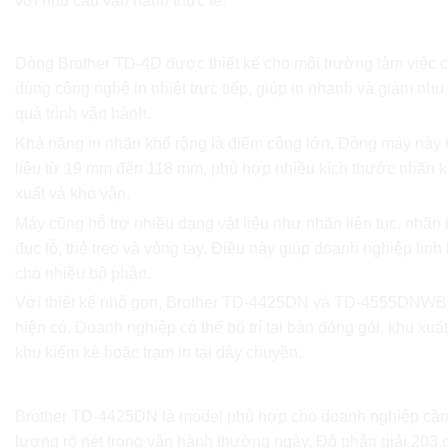
với nhu cầu vận hành thực tế.
Điểm nổi bật của dòng Brother TD-4D
Dòng Brother TD-4D được thiết kế cho môi trường làm việc 
dùng công nghệ in nhiệt trực tiếp, giúp in nhanh và giảm nh
quá trình vận hành.
Khả năng in nhãn khổ rộng là điểm cộng lớn. Dòng máy này h
liệu từ 19 mm đến 118 mm, phù hợp nhiều kích thước nhãn k
xuất và kho vận.
Máy cũng hỗ trợ nhiều dạng vật liệu như nhãn liên tục, nhãn
đục lỗ, thẻ treo và vòng tay. Điều này giúp doanh nghiệp linh 
cho nhiều bộ phận.
Với thiết kế nhỏ gọn, Brother TD-4425DN và TD-4555DNWB
hiện có. Doanh nghiệp có thể bố trí tại bàn đóng gói, khu xuấ
khu kiểm kê hoặc trạm in tại dây chuyền.
Brother TD-4425DN phù hợp với nhu cầu nào?
Brother TD-4425DN là model phù hợp cho doanh nghiệp cần t
lượng rõ nét trong vận hành thường ngày. Độ phân giải 203 d