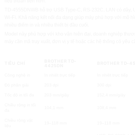
liệu thuận tiện hơn.
TD-4555DNWB hỗ trợ USB Type-C, RS-232C, LAN có dây, U
Wi-Fi. Khả năng kết nối đa dạng giúp máy phù hợp với mô hì
nhiều điểm in và nhiều thiết bị đầu cuối.
Model này phù hợp với kho vận hiện đại, doanh nghiệp thươ
máy cần mã truy xuất, đơn vị y tế hoặc các hệ thống có yêu c
So sánh nhanh Brother TD-4425DN và TD-455
BROTHER TD-
TIÊU CHÍ
BROTHER TD-4
4425DN
Công nghệ in
In nhiệt trực tiếp
In nhiệt trực tiếp
Độ phân giải
203 dpi
300 dpi
Tốc độ in tối đa
203 mm/giây
152,4 mm/giây
Chiều rộng in tối
104,1 mm
108,4 mm
đa
Chiều rộng vật
19–118 mm
19–118 mm
liệu