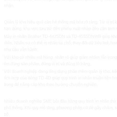
nhận.
Ứng dụng trong quản lý kho
Quản lý kho hiệu quả cần hệ thống mã hóa rõ ràng. Từ vị trí 
hạn dùng, khu vực lưu trữ đến phiếu xuất nhập đều cần tem 
Máy in nhãn Brother TD-4425DN và TD-4555DNWB giúp kho
diện. Nhân sự có thể in nhãn tại chỗ, thay đổi dữ liệu linh ho
nhu cầu vận hành.
Với kho có nhiều mã hàng, nhãn rõ giúp giảm nhầm lẫn tron
tìm đúng sản phẩm, đúng vị trí và đúng lô hàng.
Với doanh nghiệp đang ứng dụng phần mềm quản lý kho, kế
tích hợp của dòng TD-4D giúp quy trình in nhãn thuận tiện 
trọng để nâng cấp kho theo hướng chuyên nghiệp.
Ứng dụng cho doanh nghiệp SME đang nâng cấp
Nhiều doanh nghiệp SME bắt đầu bằng quy trình in nhãn thủ
phổ thông. Khi quy mô tăng, phương pháp cũ dễ gây chậm, sa
bộ.