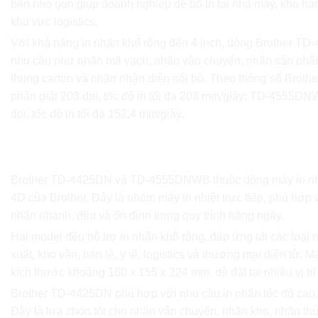
bàn nhỏ gọn giúp doanh nghiệp dễ bố trí tại nhà máy, kho hà
khu vực logistics.
Với khả năng in nhãn khổ rộng đến 4 inch, dòng Brother TD
nhu cầu như nhãn mã vạch, nhãn vận chuyển, nhãn sản phẩ
thùng carton và nhãn nhận diện nội bộ. Theo thông số Brot
phân giải 203 dpi, tốc độ in tối đa 203 mm/giây; TD-4555DN
dpi, tốc độ in tối đa 152,4 mm/giây.
Tổng quan về máy in nhãn Brother TD-4425DN
Brother TD-4425DN và TD-4555DNWB thuộc dòng máy in nh
4D của Brother. Đây là nhóm máy in nhiệt trực tiếp, phù hợp
nhãn nhanh, đều và ổn định trong quy trình hằng ngày.
Hai model đều hỗ trợ in nhãn khổ rộng, đáp ứng tốt các loại
xuất, kho vận, bán lẻ, y tế, logistics và thương mại điện tử. M
kích thước khoảng 180 x 155 x 224 mm, dễ đặt tại nhiều vị trí
Brother TD-4425DN phù hợp với nhu cầu in nhãn tốc độ cao, 
Đây là lựa chọn tốt cho nhãn vận chuyển, nhãn kho, nhãn thù