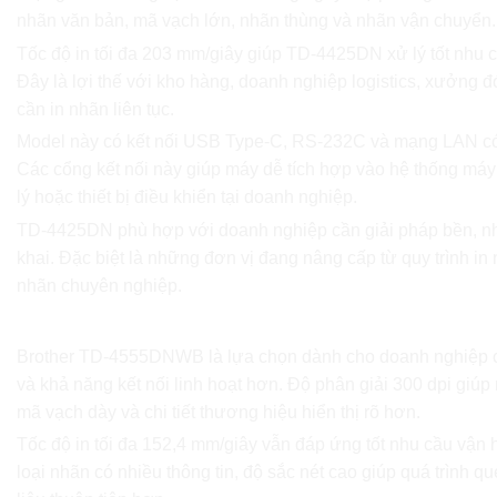
nhãn văn bản, mã vạch lớn, nhãn thùng và nhãn vận chuyển.
Tốc độ in tối đa 203 mm/giây giúp TD-4425DN xử lý tốt nhu c
Đây là lợi thế với kho hàng, doanh nghiệp logistics, xưởng 
cần in nhãn liên tục.
Model này có kết nối USB Type-C, RS-232C và mạng LAN 
Các cổng kết nối này giúp máy dễ tích hợp vào hệ thống má
lý hoặc thiết bị điều khiển tại doanh nghiệp.
TD-4425DN phù hợp với doanh nghiệp cần giải pháp bền, nha
khai. Đặc biệt là những đơn vị đang nâng cấp từ quy trình in
nhãn chuyên nghiệp.
Brother TD-4555DNWB phù hợp với nhu cầu nào
Brother TD-4555DNWB là lựa chọn dành cho doanh nghiệp 
và khả năng kết nối linh hoạt hơn. Độ phân giải 300 dpi giú
mã vạch dày và chi tiết thương hiệu hiển thị rõ hơn.
Tốc độ in tối đa 152,4 mm/giây vẫn đáp ứng tốt nhu cầu vận
loại nhãn có nhiều thông tin, độ sắc nét cao giúp quá trình q