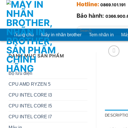
Chuyển
Hotline
:
0869.101.191
đến
Bảo hành:
0366.900.
nội
dung
Search
for:
Trang chủ
Máy in nhãn brother
Tem nhãn in
Máy
DANH MỤC SẢN PHẨM
Bộ lưu điện
CPU AMD RYZEN 5
CPU INTEL CORE I3
CPU INTEL CORE I5
DESCRIPTI
CPU INTEL CORE I7
Máy in