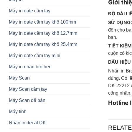
Giới thi
Máy in date cầm tay
ĐỘ DÀI LI
Máy in date cầm tay khổ 100mm
SỬ DỤNG
đến cho bạn
Máy in date cầm tay khổ 12.7mm
bạn.
Máy in date cầm tay khổ 25.4mm
TIẾT KIỆM
cuộn có kí
Máy in date cầm tay mini
DẤU HIỆU
Máy in nhãn brother
Nhãn in Br
Máy Scan
dùng. Có l
DK-22212 c
Máy Scan cầm tay
công nhận,
Máy Scan để bàn
Hotline 
Máy tính
Nhãn in decal DK
RELAT