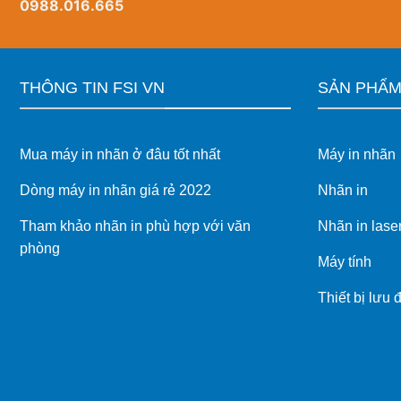
0988.016.665
hành
hiện
đại
THÔNG TIN FSI VN
SẢN PHẨ
Mua máy in nhãn ở đâu tốt nhất
Máy in nhãn
Dòng máy in nhãn giá rẻ 2022
Nhãn in
Tham khảo nhãn in phù hợp với văn
Nhãn in lase
phòng
Máy tính
Thiết bị lưu 