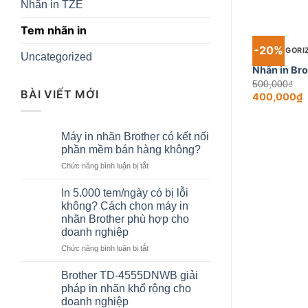
Nhãn in TZE
+
Tem nhãn in
-20%
UNCATEGORI
Uncategorized
Nhãn in Br
Ori
500,000
₫
BÀI VIẾT MỚI
pri
400,000
₫
wa
Current
50
price
is:
400,000₫.
Máy in nhãn Brother có kết nối
phần mềm bán hàng không?
ở
Chức năng bình luận bị tắt
Máy
in
In 5.000 tem/ngày có bị lỗi
nhãn
không? Cách chọn máy in
Brother
nhãn Brother phù hợp cho
có
doanh nghiệp
kết
nối
ở
Chức năng bình luận bị tắt
phần
In
mềm
5.000
Brother TD-4555DNWB giải
bán
tem/ngày
pháp in nhãn khổ rộng cho
hàng
có
doanh nghiệp
không?
bị