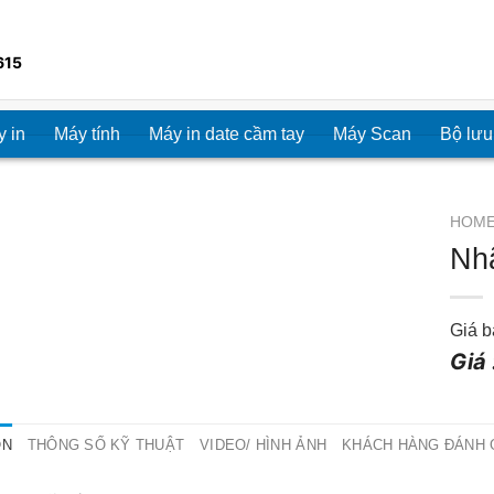
615
 in
Máy tính
Máy in date cầm tay
Máy Scan
Bộ lưu
HOM
Nhã
Giá b
Giá 
ON
THÔNG SỐ KỸ THUẬT
VIDEO/ HÌNH ẢNH
KHÁCH HÀNG ĐÁNH 