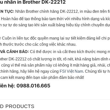
ệu nhãn in Brother DK-22212
ÊN TỤC:
Nhãn Brother chính hãng DK-22212, in màu đen trên fi
:
Hoàn hảo để tạo thông báo tạm thời với nhiều hình dạng và k
 sự tự do sáng tạo khi sản xuất bảng hiệu tùy chỉnh chuyên dụ
:
Cuộn in liên tục độc quyền mang lại sự tiết kiệm đáng kể chi 
ch thước trước cho các công việc khác nhau.
 VÀ CẢNH BÁO:
Có thể được in và cắt theo kích thước mong 
other DK-22212 có chất lượng in tốt, rõ nét, khả năng bám dín
ẽ cũng vì thế mà sản phẩm này có không ít mặt hàng giả, nhái,
hính hãng, hãy liên hệ ngay cùng
FSI Việt Nam
. Chúng tôi tự
 cam kết mang đến bạn sản phẩm đảm bảo nhất!
liên hệ: 0988.016.665
ED PRODUCTS