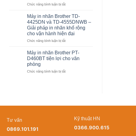
ở
Chức năng bình luận bị tắt
lỗi
Brother
không?
TD-
Cách
Máy in nhãn Brother TD-
4555DNWB
chọn
4425DN và TD-4555DNWB –
giải
máy
Giải pháp in nhãn khổ rộng
pháp
in
cho vận hành hiện đại
in
nhãn
nhãn
Brother
ở
Chức năng bình luận bị tắt
khổ
phù
Máy
rộng
hợp
in
Máy in nhãn Brother PT-
cho
cho
nhãn
D460BT tiện lợi cho văn
doanh
doanh
Brother
phòng
nghiệp
nghiệp
TD-
ở
Chức năng bình luận bị tắt
4425DN
Máy
và
in
TD-
nhãn
4555DNWB
Brother
–
PT-
Giải
D460BT
pháp
tiện
in
lợi
nhãn
cho
khổ
Kỹ thuật HN
Tư vấn
văn
rộng
0366.900.615
0869.101.191
phòng
cho
vận