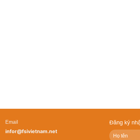
Email
Đăng ký nhậ
infor@fsivietnam.net