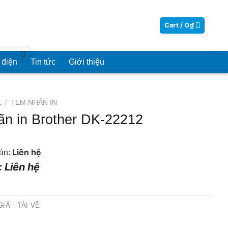
Cart /
0
₫
 điện
Tin tức
Giới thiệu
/
E
TEM NHÃN IN
n in Brother DK-22212
Liên hệ
án:
: Liên hệ
GIÁ
TẢI VỀ