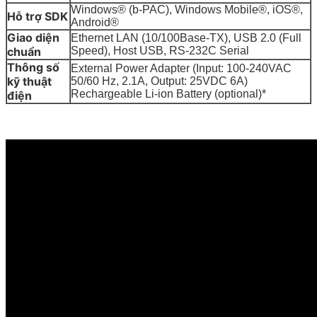
Windows® (b-PAC), Windows Mobile®, iOS®,
Hỗ trợ SDK
Android®
Giao diện
Ethernet LAN (10/100Base-TX), USB 2.0 (Full
chuẩn
Speed), Host USB, RS-232C Serial
Thông số
External Power Adapter (Input: 100-240VAC
kỹ thuật
50/60 Hz, 2.1A, Output: 25VDC 6A)
Rechargeable Li-ion Battery (optional)*
điện