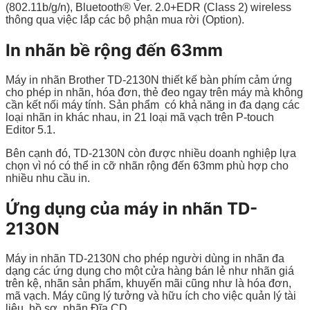
(802.11b/g/n), Bluetooth® Ver. 2.0+EDR (Class 2) wireless
thông qua việc lắp các bộ phận mua rời (Option).
In nhãn bề rộng đến 63mm
Máy in nhãn Brother TD-2130N thiết kế bàn phím cảm ứng
cho phép in nhãn, hóa đơn, thẻ đeo ngay trên máy mà không
cần kết nối máy tính. Sản phẩm có khả năng in đa dạng các
loại nhãn in khác nhau, in 21 loại mã vạch trên P-touch
Editor 5.1.
Bên cạnh đó, TD-2130N còn được nhiều doanh nghiệp lựa
chọn vì nó có thể in cỡ nhãn rộng đến 63mm phù hợp cho
nhiều nhu cầu in.
Ứng dụng của máy in nhãn TD-
2130N
Máy in nhãn TD-2130N cho phép người dùng in nhãn đa
dạng các ứng dụng cho một cửa hàng bán lẻ như nhãn giá
trên kệ, nhãn sản phẩm, khuyến mãi cũng như là hóa đơn,
mã vạch. Máy cũng lý tưởng và hữu ích cho việc quản lý tài
liệu, hồ sơ, nhãn Đĩa CD,…