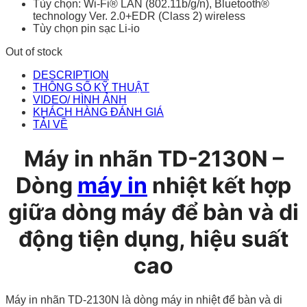
Tùy chọn: Wi-Fi® LAN (802.11b/g/n), Bluetooth®
technology Ver. 2.0+EDR
(Class 2)
wireless
Tùy chọn pin sạc Li-io
Out of stock
DESCRIPTION
THÔNG SỐ KỸ THUẬT
VIDEO/ HÌNH ẢNH
KHÁCH HÀNG ĐÁNH GIÁ
TẢI VỀ
Máy in nhãn TD-2130N –
Dòng
máy in
nhiệt kết hợp
giữa dòng máy để bàn và di
động tiện dụng, hiệu suất
cao
Máy in nhãn TD-2130N là dòng máy in nhiệt để bàn và di