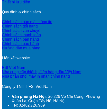
Thiết bị lưu điện
Quy định & chính sách
Chính sách bảo mật thông tin
Chính sách đổi hàng
Chính sách vận chuyển
Chính sách thanh toán
Chính sách bán hàng
Chính sách bảo hành
Hướng dẫn mua hàng
Liên kết website
FSI Việt Nam
Nhà cung cấp thiết bị điện hàng đầu Việt Nam
Nhà phân phối máy in nhãn chính hãng
Công ty TNHH FSI Việt Nam
Văn phòng Hà Nội:
Số 226 Võ Chí Công, Phường
Xuân La, Quận Tây Hồ, Hà Nội
Tel: 02462.726.969