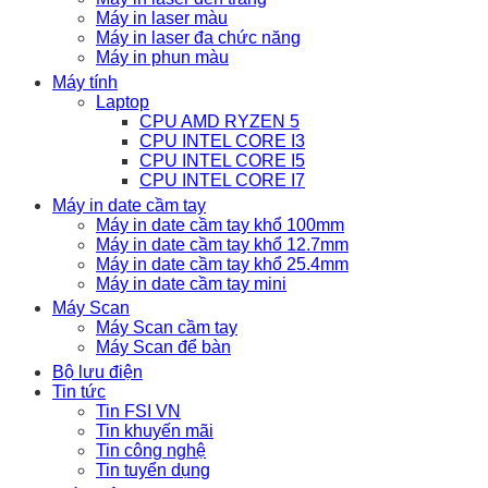
Máy in laser màu
Máy in laser đa chức năng
Máy in phun màu
Máy tính
Laptop
CPU AMD RYZEN 5
CPU INTEL CORE I3
CPU INTEL CORE I5
CPU INTEL CORE I7
Máy in date cầm tay
Máy in date cầm tay khổ 100mm
Máy in date cầm tay khổ 12.7mm
Máy in date cầm tay khổ 25.4mm
Máy in date cầm tay mini
Máy Scan
Máy Scan cầm tay
Máy Scan để bàn
Bộ lưu điện
Tin tức
Tin FSI VN
Tin khuyến mãi
Tin công nghệ
Tin tuyển dụng