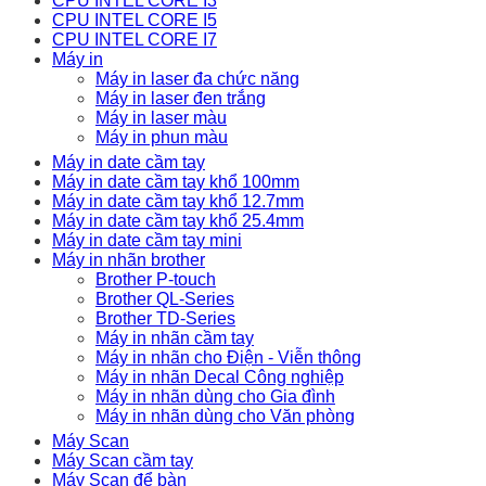
CPU INTEL CORE I3
CPU INTEL CORE I5
CPU INTEL CORE I7
Máy in
Máy in laser đa chức năng
Máy in laser đen trắng
Máy in laser màu
Máy in phun màu
Máy in date cầm tay
Máy in date cầm tay khổ 100mm
Máy in date cầm tay khổ 12.7mm
Máy in date cầm tay khổ 25.4mm
Máy in date cầm tay mini
Máy in nhãn brother
Brother P-touch
Brother QL-Series
Brother TD-Series
Máy in nhãn cầm tay
Máy in nhãn cho Điện - Viễn thông
Máy in nhãn Decal Công nghiệp
Máy in nhãn dùng cho Gia đình
Máy in nhãn dùng cho Văn phòng
Máy Scan
Máy Scan cầm tay
Máy Scan để bàn