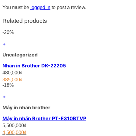
You must be
logged in
to post a review.
Related products
-20%
+
Uncategorized
Nhãn in Brother DK-22205
Original
480,000
₫
price
385,000
₫
was:
Current
-18%
480,000₫.
price
is:
+
385,000₫.
Máy in nhãn brother
Máy in nhãn Brother PT-E310BTVP
Original
5,500,000
₫
price
4,500,000
₫