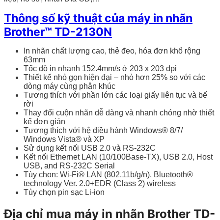
Thông số kỹ thuật của máy in nhãn
Brother™
TD-2130N
In nhãn chất lượng cao, thẻ đeo, hóa đơn khổ rộng
63mm
Tốc độ in nhanh 152.4mm/s ở
203 x 203 dpi
Thiết kế nhỏ gọn hiện đại – nhỏ hơn 25% so với các
dòng máy cùng phân khúc
Tương thích với phần lớn các loại giấy liên tục và bế
rời
Thay đổi cuộn nhãn dễ dàng và nhanh chóng nhờ thiết
kế đơn giản
Tương thích với hệ điều hành Windows® 8/7/
Windows Vista® và XP
Sử dụng kết nối USB 2.0 và
RS-232C
Kết nối Ethernet LAN (10/100Base-TX), USB 2.0, Host
USB, and
RS-232C
Serial
Tùy chọn: Wi-Fi® LAN (802.11b/g/n), Bluetooth®
technology Ver. 2.0+EDR
(Class 2)
wireless
Tùy chọn pin sạc Li-ion
Địa chỉ mua máy in nhãn Brother TD-