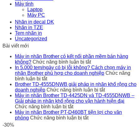
Máy tính
Laptop
Máy PC
Nhãn in decal DK
Nhãn in TZE
Tem nhãn in
Uncategorized
Bài viết mới
Máy in nhãn Brother có kết nối phần mềm bán hàng
ở
không?
Chức năng bình luận bị tắt
Máy
In 5.000 tem/ngày có bị lỗi không? Cách chọn máy in
in
nhãn Brother phù hợp cho doanh nghiệp
Chức năng
ở
nhãn
bình luận bị tắt
In
Brother
Brother TD-4555DNWB giải pháp in nhãn khổ rộng cho
5.000
có
ở
doanh nghiệp
Chức năng bình luận bị tắt
tem/ngày
kết
Brother
Máy in nhãn Brother TD-4425DN và TD-4555DNWB –
có
nối
TD-
Giải pháp in nhãn khổ rộng cho vận hành hiện đại
bị
ở
phần
4555DNWB
Chức năng bình luận bị tắt
lỗi
Máy
mềm
giải
Máy in nhãn Brother PT-D460BT tiện lợi cho văn
không?
in
ở
bán
pháp
phòng
Chức năng bình luận bị tắt
Cách
nhãn
Máy
hàng
in
-30%
chọn
Brother
in
không?
nhãn
máy
TD-
nhãn
khổ