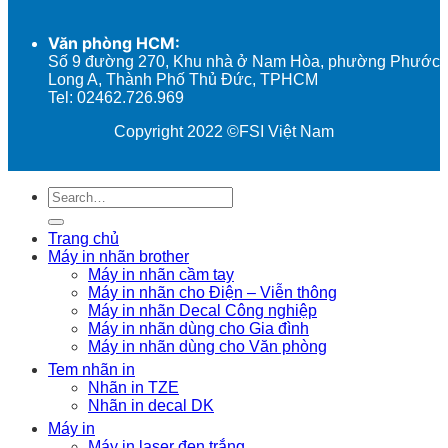
Văn phòng HCM:
Số 9 đường 270, Khu nhà ở Nam Hòa, phường Phước
Long A, Thành Phố Thủ Đức, TPHCM
Tel: 02462.726.969
Copyright 2022 ©FSI Việt Nam
Search
for:
Trang chủ
Máy in nhãn brother
Máy in nhãn cầm tay
Máy in nhãn cho Điện – Viễn thông
Máy in nhãn Decal Công nghiệp
Máy in nhãn dùng cho Gia đình
Máy in nhãn dùng cho Văn phòng
Tem nhãn in
Nhãn in TZE
Nhãn in decal DK
Máy in
Máy in laser đen trắng