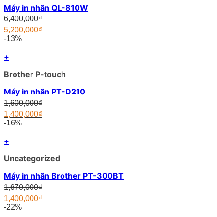
Máy in nhãn QL-810W
Original
6,400,000
₫
price
5,200,000
₫
was:
Current
-13%
6,400,000₫.
price
is:
+
5,200,000₫.
Brother P-touch
Máy in nhãn PT-D210
Original
1,600,000
₫
price
1,400,000
₫
was:
Current
-16%
1,600,000₫.
price
is:
+
1,400,000₫.
Uncategorized
Máy in nhãn Brother PT-300BT
Original
1,670,000
₫
price
1,400,000
₫
was:
Current
-22%
1,670,000₫.
price