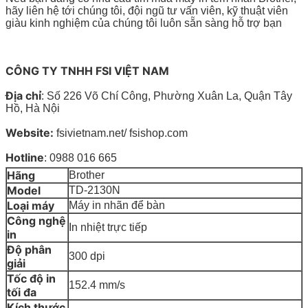
hãy liên hệ tới chúng tôi, đội ngũ tư vấn viên, kỹ thuật viên
giàu kinh nghiệm của chúng tôi luôn sẵn sàng hỗ trợ bạn
CÔNG TY TNHH FSI VIỆT NAM
Địa chỉ
: Số 226 Võ Chí Công, Phường Xuân La, Quận Tây
Hồ, Hà Nội
Website:
fsivietnam.net/ fsishop.com
Hotline
: 0988 016 665
Hãng
Brother
Model
TD-2130N
Loại máy
Máy in nhãn để bàn
Công nghệ
In nhiệt trực tiếp
in
Độ phân
300 dpi
giải
Tốc độ in
152.4 mm/s
tối đa
Kích thước