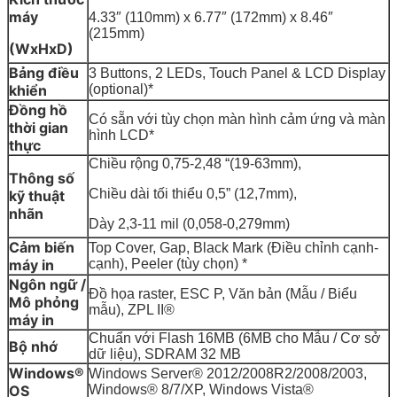
máy
4.33″ (110mm) x 6.77″ (172mm) x 8.46″
(215mm)
(WxHxD)
Bảng điều
3 Buttons, 2 LEDs, Touch Panel & LCD Display
khiển
(optional)*
Đồng hồ
Có sẵn với tùy chọn màn hình cảm ứng và màn
thời gian
hình LCD*
thực
Chiều rộng 0,75-2,48 “(19-63mm),
Thông số
Chiều dài tối thiểu 0,5” (12,7mm),
kỹ thuật
nhãn
Dày 2,3-11 mil (0,058-0,279mm)
Cảm biến
Top Cover, Gap, Black Mark (Điều chỉnh cạnh-
máy in
cạnh), Peeler (tùy chọn) *
Ngôn ngữ /
Đồ họa raster, ESC P, Văn bản (Mẫu / Biểu
Mô phỏng
mẫu), ZPL II®
máy in
Chuẩn với Flash 16MB (6MB cho Mẫu / Cơ sở
Bộ nhớ
dữ liệu), SDRAM 32 MB
Windows®
Windows Server® 2012/2008R2/2008/2003,
OS
Windows® 8/7/XP, Windows Vista®