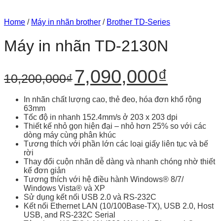
in
4425DN
Brother
rộng
nhãn
và
PT-
cho
Brother
TD-
D460BT
doanh
Home
/
Máy in nhãn brother
/
Brother TD-Series
phù
4555DNWB
tiện
nghiệp
hợp
–
lợi
Máy in nhãn TD-2130N
cho
Giải
cho
doanh
pháp
văn
nghiệp
in
phòng
Original
Current
7,090,000
₫
nhãn
10,200,000
₫
price
price
khổ
was:
is:
rộng
10,200,000₫.
7,090,000₫.
cho
In nhãn chất lượng cao, thẻ đeo, hóa đơn khổ rộng
vận
63mm
hành
Tốc độ in nhanh 152.4mm/s ở
203 x 203 dpi
hiện
Thiết kế nhỏ gọn hiện đại – nhỏ hơn 25% so với các
đại
dòng máy cùng phân khúc
Tương thích với phần lớn các loại giấy liên tục và bế
rời
Thay đổi cuộn nhãn dễ dàng và nhanh chóng nhờ thiết
kế đơn giản
Tương thích với hệ điều hành Windows® 8/7/
Windows Vista® và XP
Sử dụng kết nối USB 2.0 và
RS-232C
Kết nối Ethernet LAN (10/100Base-TX), USB 2.0, Host
USB, and
RS-232C
Serial