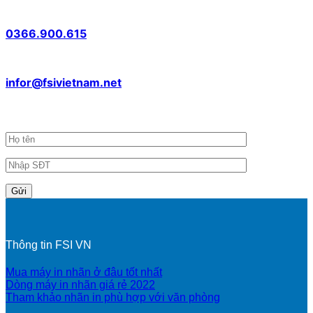
Kỹ thuật HN
0366.900.615
Email
infor@fsivietnam.net
Đăng ký nhận tin khuyến mãi
Thông tin FSI VN
Mua máy in nhãn ở đâu tốt nhất
Dòng máy in nhãn giá rẻ 2022
Tham khảo nhãn in phù hợp với văn phòng