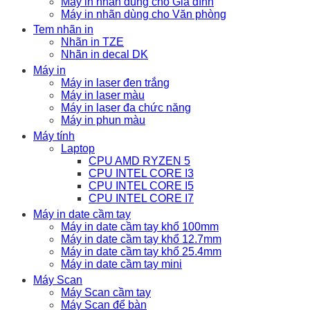
Máy in nhãn dùng cho Gia đình
Máy in nhãn dùng cho Văn phòng
Tem nhãn in
Nhãn in TZE
Nhãn in decal DK
Máy in
Máy in laser đen trắng
Máy in laser màu
Máy in laser đa chức năng
Máy in phun màu
Máy tính
Laptop
CPU AMD RYZEN 5
CPU INTEL CORE I3
CPU INTEL CORE I5
CPU INTEL CORE I7
Máy in date cầm tay
Máy in date cầm tay khổ 100mm
Máy in date cầm tay khổ 12.7mm
Máy in date cầm tay khổ 25.4mm
Máy in date cầm tay mini
Máy Scan
Máy Scan cầm tay
Máy Scan để bàn