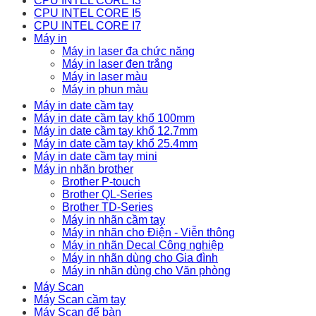
CPU INTEL CORE I3
CPU INTEL CORE I5
CPU INTEL CORE I7
Máy in
Máy in laser đa chức năng
Máy in laser đen trắng
Máy in laser màu
Máy in phun màu
Máy in date cầm tay
Máy in date cầm tay khổ 100mm
Máy in date cầm tay khổ 12.7mm
Máy in date cầm tay khổ 25.4mm
Máy in date cầm tay mini
Máy in nhãn brother
Brother P-touch
Brother QL-Series
Brother TD-Series
Máy in nhãn cầm tay
Máy in nhãn cho Điện - Viễn thông
Máy in nhãn Decal Công nghiệp
Máy in nhãn dùng cho Gia đình
Máy in nhãn dùng cho Văn phòng
Máy Scan
Máy Scan cầm tay
Máy Scan để bàn