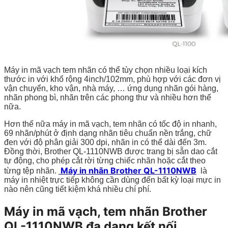
Máy in mã vạch tem nhãn có thể tùy chọn nhiều loại kích
thước in với khổ rộng 4inch/102mm, phù hợp với các đơn vị
vận chuyển, kho vận, nhà máy, … ứng dụng nhãn gói hàng,
nhãn phong bì, nhãn trên các phong thư và nhiều hơn thế
nữa.
Hơn thế nữa máy in mã vạch, tem nhãn có tốc độ in nhanh,
69 nhãn/phút ở định dạng nhãn tiêu chuẩn nền trắng, chữ
đen với độ phân giải 300 dpi, nhãn in có thể dài đến 3m.
Đồng thời, Brother QL-1110NWB được trang bị sẵn dao cắt
tự động, cho phép cắt rời từng chiếc nhãn hoặc cắt theo
Máy in nhãn Brother QL-1110NWB
từng tệp nhãn.
là
máy in nhiệt trực tiếp không cần dùng đến bất kỳ loại mực in
nào nên cũng tiết kiệm khá nhiều chí phí.
Máy in mã vạch, tem nhãn Brother
QL-1110NWB đa dạng kết nối