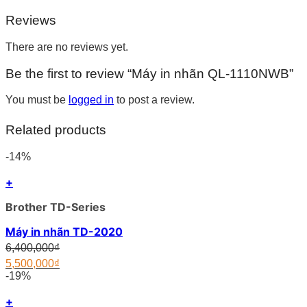
Reviews
There are no reviews yet.
Be the first to review “Máy in nhãn QL-1110NWB”
You must be
logged in
to post a review.
Related products
-14%
+
Brother TD-Series
Máy in nhãn TD-2020
Original
6,400,000
₫
price
5,500,000
₫
was:
Current
-19%
6,400,000₫.
price
is:
+