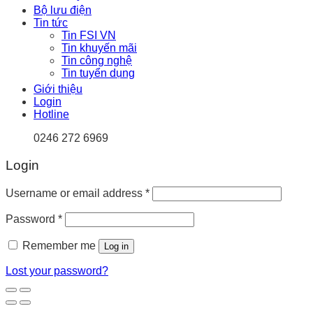
Bộ lưu điện
Tin tức
Tin FSI VN
Tin khuyến mãi
Tin công nghệ
Tin tuyển dụng
Giới thiệu
Login
Hotline
0246 272 6969
Login
Username or email address
*
Password
*
Remember me
Log in
Lost your password?