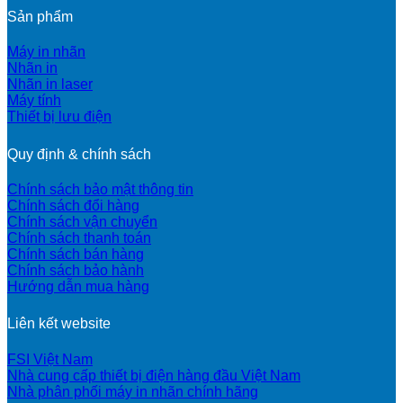
Sản phẩm
Máy in nhãn
Nhãn in
Nhãn in laser
Máy tính
Thiết bị lưu điện
Quy định & chính sách
Chính sách bảo mật thông tin
Chính sách đổi hàng
Chính sách vận chuyển
Chính sách thanh toán
Chính sách bán hàng
Chính sách bảo hành
Hướng dẫn mua hàng
Liên kết website
FSI Việt Nam
Nhà cung cấp thiết bị điện hàng đầu Việt Nam
Nhà phân phối máy in nhãn chính hãng