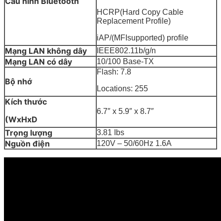
Cấu hình Bluetooth
HCRP(Hard Copy Cable
Replacement Profile)
iAP/(MFIsupported) profile
Mạng LAN không dây
IEEE802.11b/g/n
Mạng LAN có dây
10/100 Base-TX
Flash: 7.8
Bộ nhớ
Locations: 255
Kích thước
6.7″ x 5.9″ x 8.7″
(WxHxD
Trọng lượng
3.81 Ibs
Nguồn điện
120V – 50/60Hz 1.6A