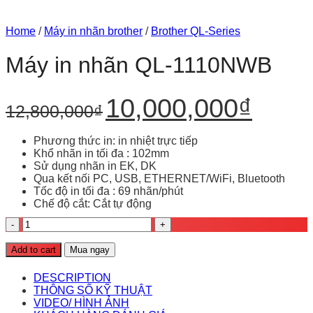
in
4425DN
Brother
rộng
nhãn
và
PT-
cho
Brother
TD-
D460BT
doanh
Home
/
Máy in nhãn brother
/
Brother QL-Series
phù
4555DNWB
tiện
nghiệp
hợp
–
lợi
Máy in nhãn QL-1110NWB
cho
Giải
cho
doanh
pháp
văn
nghiệp
in
phòng
Original
Current
10,000,000
₫
nhãn
12,800,000
₫
price
price
khổ
was:
is:
rộng
12,800,000₫.
10,000,000₫
cho
Phương thức in: in nhiệt trực tiếp
vận
Khổ nhãn in tối đa : 102mm
hành
Sử dụng nhãn in EK, DK
hiện
Qua kết nối PC, USB, ETHERNET/WiFi, Bluetooth
đại
Tốc độ in tối đa : 69 nhãn/phút
Chế độ cắt: Cắt tự động
Máy
in
nhãn
Add to cart
Mua ngay
QL-
1110NWB
DESCRIPTION
quantity
THÔNG SỐ KỸ THUẬT
VIDEO/ HÌNH ẢNH