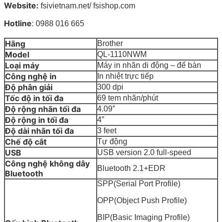
Website:
fsivietnam.net/ fsishop.com
Hotline
: 0988 016 665
Hãng
Brother
Model
QL-1110NWM
Loại máy
Máy in nhãn di động – để bàn
Công nghệ in
In nhiệt trực tiếp
Độ phân giải
300 dpi
Tốc độ in tối đa
69 tem nhãn/phút
Độ rộng nhãn tối đa
4.09”
Độ rộng in tối đa
4”
Độ dài nhãn tối đa
3 feet
Chế độ cắt
Tự động
USB
USB version 2.0 full-speed
Công nghệ không dây
Bluetooth 2.1+EDR
Bluetooth
SPP(Serial Port Profile)
OPP(Object Push Profile)
BIP(Basic Imaging Profile)