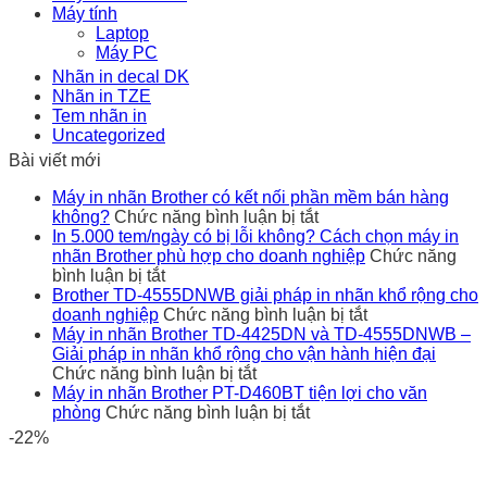
Máy tính
Laptop
Máy PC
Nhãn in decal DK
Nhãn in TZE
Tem nhãn in
Uncategorized
Bài viết mới
Máy in nhãn Brother có kết nối phần mềm bán hàng
ở
không?
Chức năng bình luận bị tắt
Máy
In 5.000 tem/ngày có bị lỗi không? Cách chọn máy in
in
nhãn Brother phù hợp cho doanh nghiệp
Chức năng
ở
nhãn
bình luận bị tắt
In
Brother
Brother TD-4555DNWB giải pháp in nhãn khổ rộng cho
5.000
có
ở
doanh nghiệp
Chức năng bình luận bị tắt
tem/ngày
kết
Brother
Máy in nhãn Brother TD-4425DN và TD-4555DNWB –
có
nối
TD-
Giải pháp in nhãn khổ rộng cho vận hành hiện đại
bị
ở
phần
4555DNWB
Chức năng bình luận bị tắt
lỗi
Máy
mềm
giải
Máy in nhãn Brother PT-D460BT tiện lợi cho văn
không?
in
ở
bán
pháp
phòng
Chức năng bình luận bị tắt
Cách
nhãn
Máy
hàng
in
-22%
chọn
Brother
in
không?
nhãn
máy
TD-
nhãn
khổ