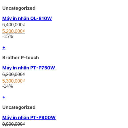
5,500,000₫.
Uncategorized
Máy in nhãn QL-810W
Original
6,400,000
₫
price
5,200,000
₫
was:
Current
-15%
6,400,000₫.
price
is:
+
5,200,000₫.
Brother P-touch
Máy in nhãn PT-P750W
Original
6,200,000
₫
price
5,300,000
₫
was:
Current
-14%
6,200,000₫.
price
is:
+
5,300,000₫.
Uncategorized
Máy in nhãn PT-P900W
Original
9,900,000
₫