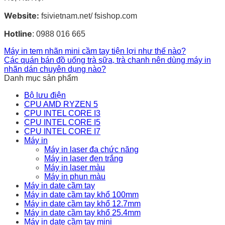
Website:
fsivietnam.net/ fsishop.com
Hotline
: 0988 016 665
Máy in tem nhãn mini cầm tay tiện lợi như thế nào?
Các quán bán đồ uống trà sữa, trà chanh nên dùng máy in
nhãn dán chuyên dụng nào?
Danh mục sản phẩm
Bộ lưu điện
CPU AMD RYZEN 5
CPU INTEL CORE I3
CPU INTEL CORE I5
CPU INTEL CORE I7
Máy in
Máy in laser đa chức năng
Máy in laser đen trắng
Máy in laser màu
Máy in phun màu
Máy in date cầm tay
Máy in date cầm tay khổ 100mm
Máy in date cầm tay khổ 12.7mm
Máy in date cầm tay khổ 25.4mm
Máy in date cầm tay mini