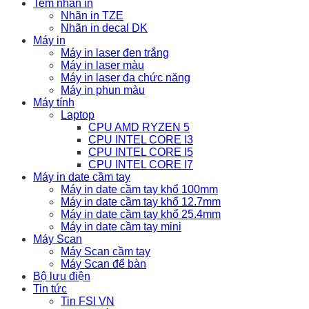
Tem nhãn in
Nhãn in TZE
Nhãn in decal DK
Máy in
Máy in laser đen trắng
Máy in laser màu
Máy in laser đa chức năng
Máy in phun màu
Máy tính
Laptop
CPU AMD RYZEN 5
CPU INTEL CORE I3
CPU INTEL CORE I5
CPU INTEL CORE I7
Máy in date cầm tay
Máy in date cầm tay khổ 100mm
Máy in date cầm tay khổ 12.7mm
Máy in date cầm tay khổ 25.4mm
Máy in date cầm tay mini
Máy Scan
Máy Scan cầm tay
Máy Scan để bàn
Bộ lưu điện
Tin tức
Tin FSI VN