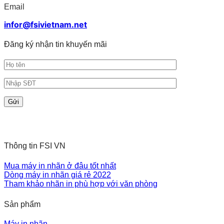
hành
Email
hiện
đại
infor@fsivietnam.net
Đăng ký nhận tin khuyến mãi
Thông tin FSI VN
Mua máy in nhãn ở đâu tốt nhất
Dòng máy in nhãn giá rẻ 2022
Tham khảo nhãn in phù hợp với văn phòng
Sản phẩm
Máy in nhãn