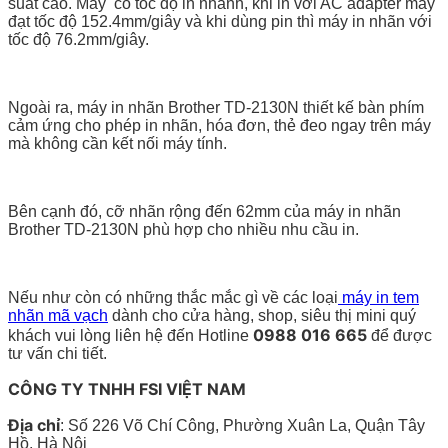
suất cao. Máy có tốc độ in nhanh, khi in với AC adapter máy
đạt tốc độ 152.4mm/giây và khi dùng pin thì máy in nhãn với
tốc độ 76.2mm/giây.
Ngoài ra, máy in nhãn Brother TD-2130N thiết kế bàn phím
cảm ứng cho phép in nhãn, hóa đơn, thẻ đeo ngay trên máy
mà không cần kết nối máy tính.
Bên cạnh đó, cỡ nhãn rộng đến 62mm của máy in nhãn
Brother TD-2130N phù hợp cho nhiều nhu cầu in.
Nếu như còn có những thắc mắc gì về các loại
máy in tem
nhãn mã vạch
dành cho cửa hàng, shop, siêu thị mini quý
0988 016 665
khách vui lòng liên hệ đến Hotline
để được
tư vấn chi tiết.
CÔNG TY TNHH FSI VIỆT NAM
Địa chỉ
: Số 226 Võ Chí Công, Phường Xuân La, Quận Tây
Hồ, Hà Nội