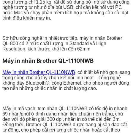
trọng lượng chỉ 1.15 kg, rất dễ sử dụng bởi nó sử dụng công
nghệ tương tự như ổ đĩa bút USB, chỉ cần kết nối với PC
hoặc Mac và chạy phần mềm tích hợp mà không cần cài đặt
trình điều khiển máy in.
Sở hữu công nghệ in nhiệt trực tiếp, máy in nhãn Brother
QL-800 có 2 mức chất lượng in Standard và High
Resolution, kích thước khổ lên đến 62mm
Máy in nhãn Brother QL-1110NWB
Máy in nhãn Brother QL-1110NWB
có thiết kế nhỏ gọn, sang
trọng cùng chế độ tùy chọn kết nối linh hoạt – công nghệ
không dây Bluetooth®, cổng Ethernet, cho phép người dùng
tạo nên những chiếc nhãn in chất lượng cao.
Máy in mã vạch, tem nhãn QL-1110NWB có tốc độ in nhanh,
69 nhãn/phút ở định dạng nhãn tiêu chuẩn nền trắng, chữ
đen với độ phân giải 300 dpi, nhãn in có thể dài đến 3m.
Đồng thời, Brother QL-1110NWB được trang bị sẵn dao cắt
tự động, cho phép cắt rời từng chiếc nhãn hoặc cắt theo