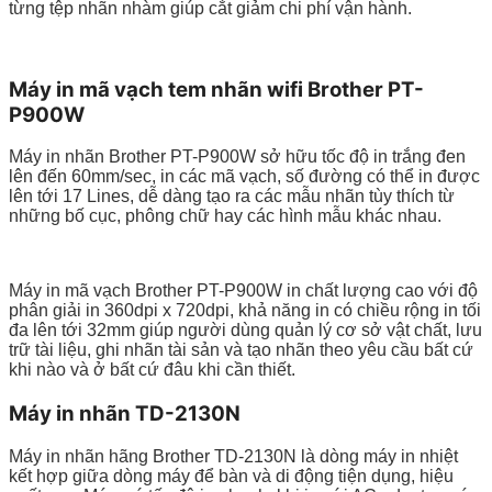
từng tệp nhãn nhàm giúp cắt giảm chi phí vận hành.
Máy in mã vạch tem nhãn wifi Brother PT-
P900W
Máy in nhãn Brother PT-P900W sở hữu tốc độ in trắng đen
lên đến 60mm/sec, in các mã vạch, số đường có thể in được
lên tới 17 Lines, dễ dàng tạo ra các mẫu nhãn tùy thích từ
những bố cục, phông chữ hay các hình mẫu khác nhau.
Máy in mã vạch Brother PT-P900W in chất lượng cao với độ
phân giải in 360dpi x 720dpi, khả năng in có chiều rộng in tối
đa lên tới 32mm giúp người dùng quản lý cơ sở vật chất, lưu
trữ tài liệu, ghi nhãn tài sản và tạo nhãn theo yêu cầu bất cứ
khi nào và ở bất cứ đâu khi cần thiết.
Máy in nhãn TD-2130N
Máy in nhãn hãng Brother TD-2130N là dòng máy in nhiệt
kết hợp giữa dòng máy để bàn và di động tiện dụng, hiệu