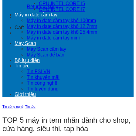
CPU INTEL CORE I5
Return to shop
CPU INTEL CORE I7
Máy in date cầm tay
Máy in date cầm tay khổ 100mm
Máy in date cầm tay khổ 12.7mm
Cart
Máy in date cầm tay khổ 25.4mm
Máy in date cầm tay mini
Máy Scan
Máy Scan cầm tay
Máy Scan để bàn
Bộ lưu điện
Tin tức
Tin FSI VN
Tin khuyến mãi
Tin công nghệ
Tin tuyển dụng
Giới thiệu
Tin công nghệ
,
Tin tức
TOP 5 máy in tem nhãn dành cho shop,
cửa hàng, siêu thị, tạp hóa