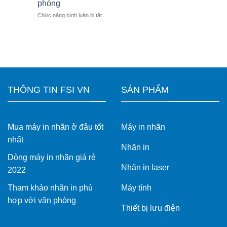
phù
phòng
Brother
cho
hợp
ở
Chức năng bình luận bị tắt
TD-
doanh
cho
Máy
4425DN
nghiệp
doanh
in
và
nghiệp
nhãn
TD-
Brother
4555DNWB
PT-
–
D460BT
Giải
tiện
pháp
lợi
in
THÔNG TIN FSI VN
SẢN PHẨM
cho
nhãn
văn
khổ
phòng
rộng
cho
Mua máy in nhãn ở đâu tốt
Máy in nhãn
vận
hành
nhất
hiện
Nhãn in
đại
Dòng máy in nhãn giá rẻ
Nhãn in laser
2022
Tham khảo nhãn in phù
Máy tính
hợp với văn phòng
Thiết bị lưu điện