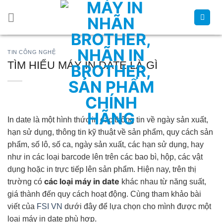
Chuyển
đến
nội
dung
TIN CÔNG NGHỆ
TÌM HIỂU MÁY IN DATE LÀ GÌ
In date là một hình thức in các thông tin về ngày sản xuất,
hạn sử dụng, thông tin kỹ thuật về sản phẩm, quy cách sản
phẩm, số lô, số ca, ngày sản xuất, các hạn sử dụng, hay
như in các loại barcode lên trên các bao bì, hộp, các vật
dụng hoặc in trực tiếp lên sản phẩm. Hiện nay, trên thị
các loại máy in date
trường có
khác nhau từ năng suất,
giá thành đến quy cách hoạt động. Cùng tham khảo bài
viết của
FSI VN
dưới đây để lựa chọn cho mình được một
loại máy in date phù hợp.