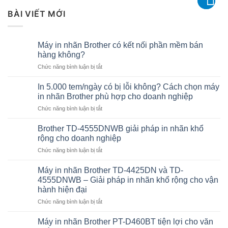
BÀI VIẾT MỚI
Máy in nhãn Brother có kết nối phần mềm bán
hàng không?
ở
Chức năng bình luận bị tắt
Máy
in
In 5.000 tem/ngày có bị lỗi không? Cách chọn máy
nhãn
in nhãn Brother phù hợp cho doanh nghiệp
Brother
ở
Chức năng bình luận bị tắt
có
In
kết
5.000
nối
Brother TD-4555DNWB giải pháp in nhãn khổ
tem/ngày
phần
rộng cho doanh nghiệp
có
mềm
ở
Chức năng bình luận bị tắt
bị
bán
Brother
lỗi
hàng
TD-
không?
Máy in nhãn Brother TD-4425DN và TD-
không?
4555DNWB
Cách
4555DNWB – Giải pháp in nhãn khổ rộng cho vận
giải
chọn
hành hiện đại
pháp
máy
ở
Chức năng bình luận bị tắt
in
in
Máy
nhãn
nhãn
in
khổ
Máy in nhãn Brother PT-D460BT tiện lợi cho văn
Brother
nhãn
rộng