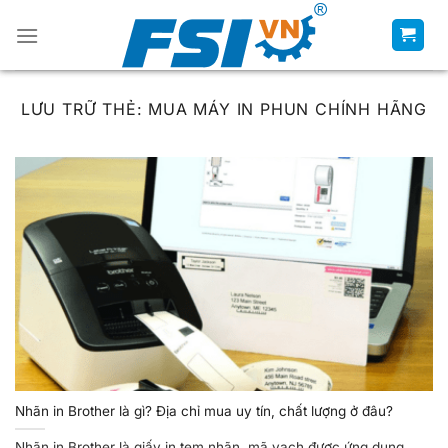
Chuyển
đến
nội
dung
LƯU TRỮ THẺ:
MUA MÁY IN PHUN CHÍNH HÃNG
Nhãn in Brother là gì? Địa chỉ mua uy tín, chất lượng ở đâu?
Nhãn in Brother là giấy in tem nhãn, mã vạch được ứng dụng