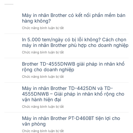
Máy in nhãn Brother có kết nối phần mềm bán
hàng không?
ở
Chức năng bình luận bị tắt
Máy
in
In 5.000 tem/ngày có bị lỗi không? Cách chọn
nhãn
máy in nhãn Brother phù hợp cho doanh nghiệp
Brother
ở
Chức năng bình luận bị tắt
có
In
kết
5.000
Brother TD-4555DNWB giải pháp in nhãn khổ
nối
tem/ngày
phần
rộng cho doanh nghiệp
có
mềm
ở
Chức năng bình luận bị tắt
bị
bán
Brother
lỗi
hàng
TD-
Máy in nhãn Brother TD-4425DN và TD-
không?
không?
4555DNWB
Cách
4555DNWB – Giải pháp in nhãn khổ rộng cho
giải
chọn
vận hành hiện đại
pháp
máy
ở
Chức năng bình luận bị tắt
in
in
Máy
nhãn
nhãn
in
khổ
Máy in nhãn Brother PT-D460BT tiện lợi cho
Brother
nhãn
rộng
phù
văn phòng
Brother
cho
hợp
ở
Chức năng bình luận bị tắt
TD-
doanh
cho