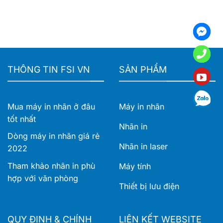
Máy
4425DN
nghiệp
doanh
in
và
nghiệp
nhãn
TD-
Brother
4555DNWB
PT-
–
D460BT
Giải
tiện
pháp
lợi
in
THÔNG TIN FSI VN
SẢN PHẨM
cho
nhãn
văn
khổ
phòng
rộng
cho
Mua máy in nhãn ở đâu
Máy in nhãn
vận
hành
tốt nhất
hiện
Nhãn in
đại
Dòng máy in nhãn giá rẻ
Nhãn in laser
2022
Tham khảo nhãn in phù
Máy tính
hợp với văn phòng
Thiết bị lưu điện
QUY ĐỊNH & CHÍNH
LIÊN KẾT WEBSITE