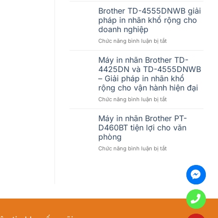
mềm
5.000
Brother TD-4555DNWB giải
bán
tem/ngày
pháp in nhãn khổ rộng cho
hàng
có
doanh nghiệp
không?
bị
ở
Chức năng bình luận bị tắt
lỗi
Brother
không?
TD-
Cách
Máy in nhãn Brother TD-
4555DNWB
chọn
4425DN và TD-4555DNWB
giải
máy
– Giải pháp in nhãn khổ
pháp
in
rộng cho vận hành hiện đại
in
nhãn
nhãn
Brother
ở
Chức năng bình luận bị tắt
khổ
phù
Máy
rộng
hợp
in
Máy in nhãn Brother PT-
cho
cho
nhãn
D460BT tiện lợi cho văn
doanh
doanh
Brother
phòng
nghiệp
nghiệp
TD-
ở
Chức năng bình luận bị tắt
4425DN
Máy
và
in
TD-
nhãn
4555DNWB
Brother
–
PT-
Giải
D460BT
pháp
tiện
in
lợi
nhãn