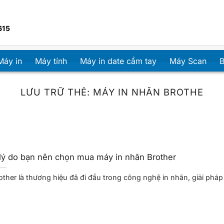
615
Máy in
Máy tính
Máy in date cầm tay
Máy Scan
B
LƯU TRỮ THẺ:
MÁY IN NHÃN BROTHE
lý do bạn nên chọn mua máy in nhãn Brother
other là thương hiệu đã đi đầu trong công nghệ in nhãn, giải pháp in