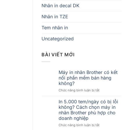
Nhãn in decal DK
Nhãn in TZE
Tem nhãn in
Uncategorized
BÀI VIẾT MỚI
Máy in nhãn Brother có kết
nối phần mềm bán hàng
không?
ở
Chức năng bình luận bị tắt
Máy
in
In 5.000 tem/ngày có bị lỗi
nhãn
không? Cách chọn máy in
Brother
nhãn Brother phù hợp cho
có
doanh nghiệp
kết
nối
ở
Chức năng bình luận bị tắt
phần
In