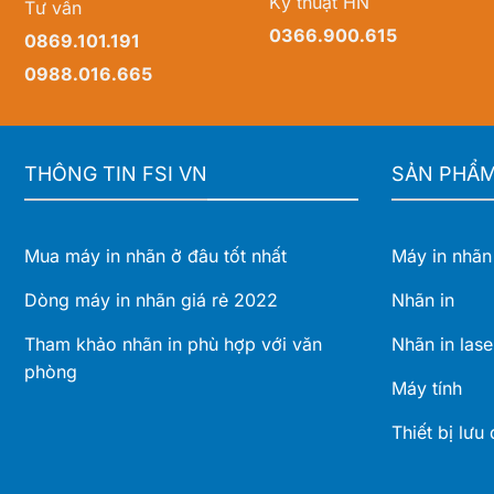
Kỹ thuật HN
Tư vấn
0366.900.615
0869.101.191
0988.016.665
THÔNG TIN FSI VN
SẢN PHẨ
Mua máy in nhãn ở đâu tốt nhất
Máy in nhãn
Dòng máy in nhãn giá rẻ 2022
Nhãn in
Tham khảo nhãn in phù hợp với văn
Nhãn in lase
phòng
Máy tính
Thiết bị lưu 