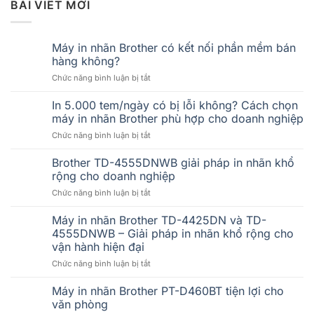
BÀI VIẾT MỚI
Máy in nhãn Brother có kết nối phần mềm bán
hàng không?
ở
Chức năng bình luận bị tắt
Máy
in
In 5.000 tem/ngày có bị lỗi không? Cách chọn
nhãn
máy in nhãn Brother phù hợp cho doanh nghiệp
Brother
ở
Chức năng bình luận bị tắt
có
In
kết
5.000
Brother TD-4555DNWB giải pháp in nhãn khổ
nối
tem/ngày
phần
rộng cho doanh nghiệp
có
mềm
ở
Chức năng bình luận bị tắt
bị
bán
Brother
lỗi
hàng
TD-
Máy in nhãn Brother TD-4425DN và TD-
không?
không?
4555DNWB
Cách
4555DNWB – Giải pháp in nhãn khổ rộng cho
giải
chọn
vận hành hiện đại
pháp
máy
ở
Chức năng bình luận bị tắt
in
in
Máy
nhãn
nhãn
in
khổ
Máy in nhãn Brother PT-D460BT tiện lợi cho
Brother
nhãn
rộng
phù
văn phòng
Brother
cho
hợp