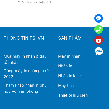
ở
Chức năng bình luận bị tắt
TD-
doanh
cho
Máy
4425DN
nghiệp
doanh
in
và
nghiệp
nhãn
TD-
Brother
4555DNWB
PT-
–
D460BT
Giải
tiện
pháp
lợi
in
THÔNG TIN FSI VN
SẢN PHẨM
cho
nhãn
văn
khổ
phòng
rộng
cho
Mua máy in nhãn ở đâu
Máy in nhãn
vận
hành
tốt nhất
hiện
Nhãn in
đại
Dòng máy in nhãn giá rẻ
Nhãn in laser
2022
Tham khảo nhãn in phù
Máy tính
hợp với văn phòng
Thiết bị lưu điện