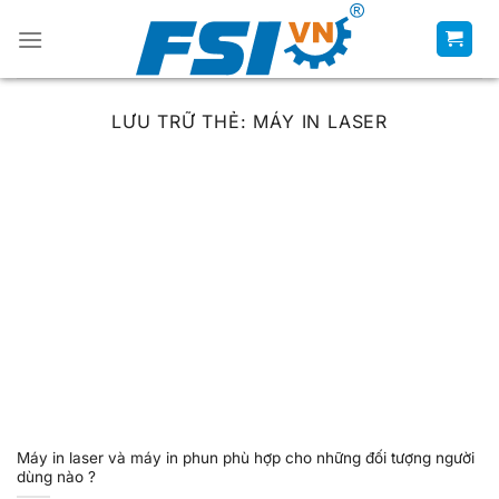
Chuyển
đến
nội
dung
LƯU TRỮ THẺ:
MÁY IN LASER
Máy in laser và máy in phun phù hợp cho những đối tượng người
dùng nào ?