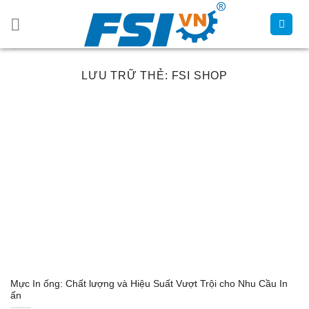
Chuyển
đến
nội
dung
LƯU TRỮ THẺ:
FSI SHOP
Mực In ống: Chất lượng và Hiệu Suất Vượt Trội cho Nhu Cầu In
ấn