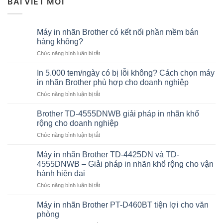
BÀI VIẾT MỚI
Máy in nhãn Brother có kết nối phần mềm bán
hàng không?
ở
Chức năng bình luận bị tắt
Máy
in
In 5.000 tem/ngày có bị lỗi không? Cách chọn máy
nhãn
in nhãn Brother phù hợp cho doanh nghiệp
Brother
ở
Chức năng bình luận bị tắt
có
In
kết
5.000
nối
Brother TD-4555DNWB giải pháp in nhãn khổ
tem/ngày
phần
rộng cho doanh nghiệp
có
mềm
ở
Chức năng bình luận bị tắt
bị
bán
Brother
lỗi
hàng
TD-
không?
Máy in nhãn Brother TD-4425DN và TD-
không?
4555DNWB
Cách
4555DNWB – Giải pháp in nhãn khổ rộng cho vận
giải
chọn
hành hiện đại
pháp
máy
ở
Chức năng bình luận bị tắt
in
in
Máy
nhãn
nhãn
in
khổ
Máy in nhãn Brother PT-D460BT tiện lợi cho văn
Brother
nhãn
rộng
phù
phòng
Brother
cho
hợp