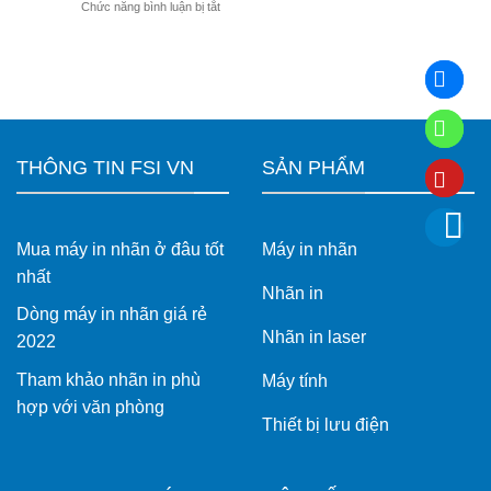
ở
Chức năng bình luận bị tắt
TD-
doanh
cho
Máy
4425DN
nghiệp
doanh
in
và
nghiệp
nhãn
TD-
Brother
4555DNWB
PT-
–
D460BT
Giải
tiện
pháp
lợi
in
THÔNG TIN FSI VN
SẢN PHẨM
cho
nhãn
văn
khổ
phòng
rộng
cho
Mua máy in nhãn ở đâu tốt
Máy in nhãn
vận
hành
nhất
hiện
Nhãn in
đại
Dòng máy in nhãn giá rẻ
Nhãn in laser
2022
Tham khảo nhãn in phù
Máy tính
hợp với văn phòng
Thiết bị lưu điện