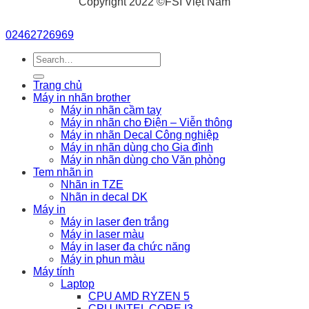
Copyright 2022 ©FSI Việt Nam
02462726969
Search
for:
Trang chủ
Máy in nhãn brother
Máy in nhãn cầm tay
Máy in nhãn cho Điện – Viễn thông
Máy in nhãn Decal Công nghiệp
Máy in nhãn dùng cho Gia đình
Máy in nhãn dùng cho Văn phòng
Tem nhãn in
Nhãn in TZE
Nhãn in decal DK
Máy in
Máy in laser đen trắng
Máy in laser màu
Máy in laser đa chức năng
Máy in phun màu
Máy tính
Laptop
CPU AMD RYZEN 5
CPU INTEL CORE I3