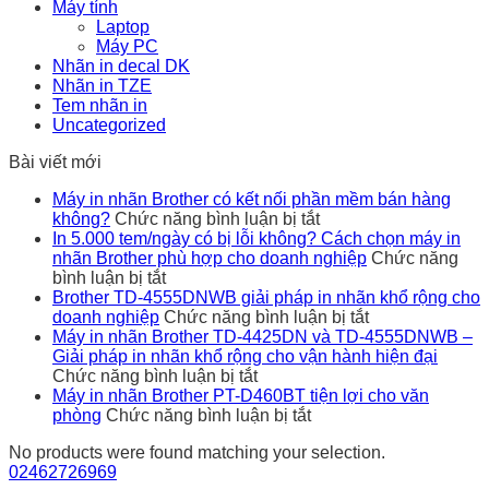
Máy tính
Laptop
Máy PC
Nhãn in decal DK
Nhãn in TZE
Tem nhãn in
Uncategorized
Bài viết mới
Máy in nhãn Brother có kết nối phần mềm bán hàng
ở
không?
Chức năng bình luận bị tắt
Máy
In 5.000 tem/ngày có bị lỗi không? Cách chọn máy in
in
nhãn Brother phù hợp cho doanh nghiệp
Chức năng
ở
nhãn
bình luận bị tắt
In
Brother
Brother TD-4555DNWB giải pháp in nhãn khổ rộng cho
5.000
có
ở
doanh nghiệp
Chức năng bình luận bị tắt
tem/ngày
kết
Brother
Máy in nhãn Brother TD-4425DN và TD-4555DNWB –
có
nối
TD-
Giải pháp in nhãn khổ rộng cho vận hành hiện đại
bị
ở
phần
4555DNWB
Chức năng bình luận bị tắt
lỗi
Máy
mềm
giải
Máy in nhãn Brother PT-D460BT tiện lợi cho văn
không?
in
ở
bán
pháp
phòng
Chức năng bình luận bị tắt
Cách
nhãn
Máy
hàng
in
No products were found matching your selection.
chọn
Brother
in
không?
nhãn
02462726969
máy
TD-
nhãn
khổ