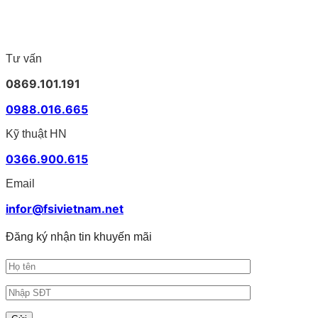
in
4425DN
Brother
rộng
nhãn
và
PT-
cho
Brother
TD-
D460BT
doanh
phù
4555DNWB
tiện
nghiệp
hợp
–
lợi
Tư vấn
cho
Giải
cho
doanh
pháp
văn
0869.101.191
nghiệp
in
phòng
nhãn
0988.016.665
khổ
rộng
Kỹ thuật HN
cho
vận
0366.900.615
hành
hiện
Email
đại
infor@fsivietnam.net
Đăng ký nhận tin khuyến mãi