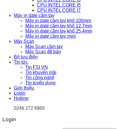
CPU INTEL CORE I5
CPU INTEL CORE I7
Máy in date cầm tay
Máy in date cầm tay khổ 100mm
Máy in date cầm tay khổ 12.7mm
Máy in date cầm tay khổ 25.4mm
Máy in date cầm tay mini
Máy Scan
Máy Scan cầm tay
Máy Scan để bàn
Bộ lưu điện
Tin tức
Tin FSI VN
Tin khuyến mãi
Tin công nghệ
Tin tuyển dụng
Giới thiệu
Login
Hotline
0246 272 6969
Login