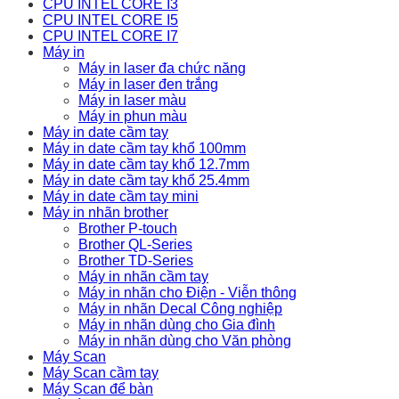
CPU INTEL CORE I3
CPU INTEL CORE I5
CPU INTEL CORE I7
Máy in
Máy in laser đa chức năng
Máy in laser đen trắng
Máy in laser màu
Máy in phun màu
Máy in date cầm tay
Máy in date cầm tay khổ 100mm
Máy in date cầm tay khổ 12.7mm
Máy in date cầm tay khổ 25.4mm
Máy in date cầm tay mini
Máy in nhãn brother
Brother P-touch
Brother QL-Series
Brother TD-Series
Máy in nhãn cầm tay
Máy in nhãn cho Điện - Viễn thông
Máy in nhãn Decal Công nghiệp
Máy in nhãn dùng cho Gia đình
Máy in nhãn dùng cho Văn phòng
Máy Scan
Máy Scan cầm tay
Máy Scan để bàn