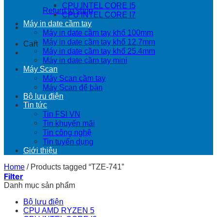
CPU INTEL CORE I5
Return to shop
CPU INTEL CORE I7
Máy in date cầm tay
Máy in date cầm tay khổ 100mm
Máy in date cầm tay khổ 12.7mm
Cart
Máy in date cầm tay khổ 25.4mm
Máy in date cầm tay mini
Máy Scan
Máy Scan cầm tay
Máy Scan để bàn
Bộ lưu điện
Tin tức
Tin FSI VN
Tin khuyến mãi
Tin công nghệ
Tin tuyển dụng
Giới thiệu
Home
/
Products tagged “TZE-741”
Filter
Danh mục sản phẩm
Bộ lưu điện
CPU AMD RYZEN 5