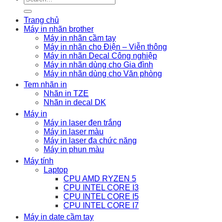
for:
Trang chủ
Máy in nhãn brother
Máy in nhãn cầm tay
Máy in nhãn cho Điện – Viễn thông
Máy in nhãn Decal Công nghiệp
Máy in nhãn dùng cho Gia đình
Máy in nhãn dùng cho Văn phòng
Tem nhãn in
Nhãn in TZE
Nhãn in decal DK
Máy in
Máy in laser đen trắng
Máy in laser màu
Máy in laser đa chức năng
Máy in phun màu
Máy tính
Laptop
CPU AMD RYZEN 5
CPU INTEL CORE I3
CPU INTEL CORE I5
CPU INTEL CORE I7
Máy in date cầm tay