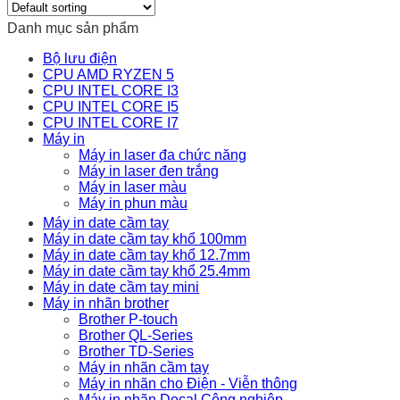
Danh mục sản phẩm
Bộ lưu điện
CPU AMD RYZEN 5
CPU INTEL CORE I3
CPU INTEL CORE I5
CPU INTEL CORE I7
Máy in
Máy in laser đa chức năng
Máy in laser đen trắng
Máy in laser màu
Máy in phun màu
Máy in date cầm tay
Máy in date cầm tay khổ 100mm
Máy in date cầm tay khổ 12.7mm
Máy in date cầm tay khổ 25.4mm
Máy in date cầm tay mini
Máy in nhãn brother
Brother P-touch
Brother QL-Series
Brother TD-Series
Máy in nhãn cầm tay
Máy in nhãn cho Điện - Viễn thông
Máy in nhãn Decal Công nghiệp