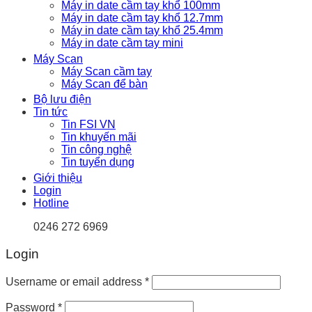
Máy in date cầm tay khổ 100mm
Máy in date cầm tay khổ 12.7mm
Máy in date cầm tay khổ 25.4mm
Máy in date cầm tay mini
Máy Scan
Máy Scan cầm tay
Máy Scan để bàn
Bộ lưu điện
Tin tức
Tin FSI VN
Tin khuyến mãi
Tin công nghệ
Tin tuyển dụng
Giới thiệu
Login
Hotline
0246 272 6969
Login
Username or email address
*
Password
*