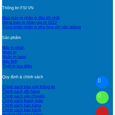
Thông tin FSI VN
Mua máy in nhãn ở đâu tốt nhất
Dòng máy in nhãn giá rẻ 2022
Tham khảo nhãn in phù hợp với văn phòng
Sản phẩm
Máy in nhãn
Nhãn in
Nhãn in laser
Máy tính
Thiết bị lưu điện
Quy định & chính sách
Chính sách bảo mật thông tin
Chính sách đổi hàng
Chính sách vận chuyển
Chính sách thanh toán
Chính sách bán hàng
Chính sách bảo hành
Hướng dẫn mua hàng