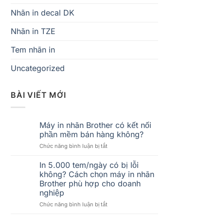
Nhãn in decal DK
Nhãn in TZE
Tem nhãn in
Uncategorized
BÀI VIẾT MỚI
Máy in nhãn Brother có kết nối
phần mềm bán hàng không?
ở
Chức năng bình luận bị tắt
Máy
in
In 5.000 tem/ngày có bị lỗi
nhãn
không? Cách chọn máy in nhãn
Brother
Brother phù hợp cho doanh
có
nghiệp
kết
nối
ở
Chức năng bình luận bị tắt
phần
In