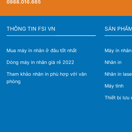
0988.016.665
phòng
rộng
cho
vận
hành
hiện
THÔNG TIN FSI VN
SẢN PHẨ
đại
Mua máy in nhãn ở đâu tốt nhất
Máy in nhãn
Dòng máy in nhãn giá rẻ 2022
Nhãn in
Tham khảo nhãn in phù hợp với văn
Nhãn in lase
phòng
Máy tính
Thiết bị lưu 