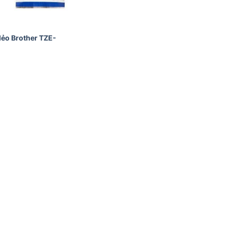
dẻo Brother TZE-
ginal
ce
s:
5,000₫.