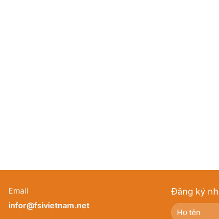
Email
Đăng ký nh
infor@fsivietnam.net