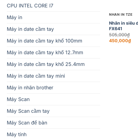
+
CPU INTEL CORE I7
NHÃN IN TZE
Máy in
Nhãn in siêu 
FX641
Máy in date cầm tay
Ori
505,000
₫
pri
Máy in date cầm tay khổ 100mm
450,000
₫
wa
Current
50
price
Máy in date cầm tay khổ 12.7mm
is:
450,000₫.
Máy in date cầm tay khổ 25.4mm
Máy in date cầm tay mini
Máy in nhãn brother
Máy Scan
Máy Scan cầm tay
Máy Scan để bàn
Máy tính