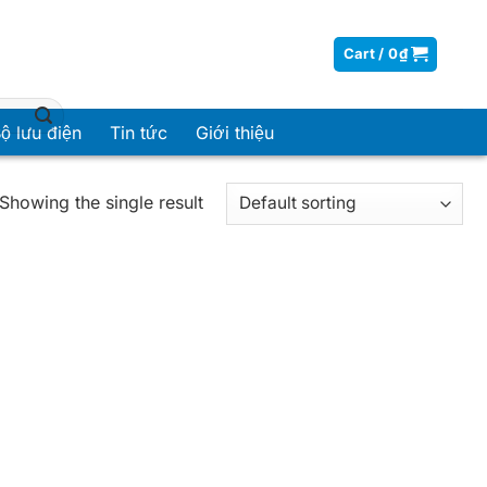
Cart /
0
₫
ộ lưu điện
Tin tức
Giới thiệu
Showing the single result