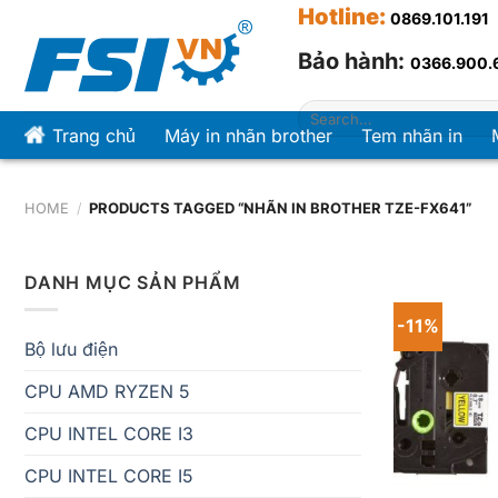
Chuyển
Hotline
:
0869.101.191
đến
Bảo hành:
0366.900.
nội
dung
Search
for:
Trang chủ
Máy in nhãn brother
Tem nhãn in
HOME
/
PRODUCTS TAGGED “NHÃN IN BROTHER TZE-FX641”
DANH MỤC SẢN PHẨM
-11%
Bộ lưu điện
CPU AMD RYZEN 5
CPU INTEL CORE I3
CPU INTEL CORE I5