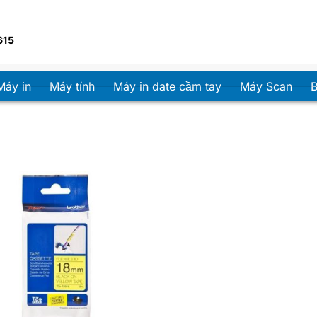
615
Máy in
Máy tính
Máy in date cầm tay
Máy Scan
B