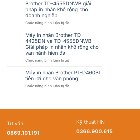
mềm
5.000
Brother TD-4555DNWB giải
bán
tem/ngày
pháp in nhãn khổ rộng cho
hàng
có
doanh nghiệp
không?
bị
ở
Chức năng bình luận bị tắt
lỗi
Brother
không?
TD-
Cách
Máy in nhãn Brother TD-
4555DNWB
chọn
4425DN và TD-4555DNWB –
giải
máy
Giải pháp in nhãn khổ rộng cho
pháp
in
vận hành hiện đại
in
nhãn
nhãn
Brother
ở
Chức năng bình luận bị tắt
khổ
phù
Máy
rộng
hợp
in
Máy in nhãn Brother PT-D460BT
cho
cho
nhãn
tiện lợi cho văn phòng
doanh
doanh
Brother
ở
Chức năng bình luận bị tắt
nghiệp
nghiệp
TD-
Máy
4425DN
in
và
nhãn
TD-
Brother
4555DNWB
PT-
–
D460BT
Giải
Kỹ thuật HN
Tư vấn
tiện
pháp
lợi
in
0366.900.615
0869.101.191
cho
nhãn
văn
khổ