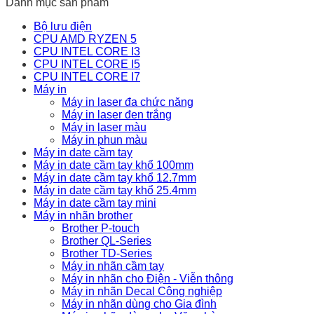
Danh mục sản phẩm
Bộ lưu điện
CPU AMD RYZEN 5
CPU INTEL CORE I3
CPU INTEL CORE I5
CPU INTEL CORE I7
Máy in
Máy in laser đa chức năng
Máy in laser đen trắng
Máy in laser màu
Máy in phun màu
Máy in date cầm tay
Máy in date cầm tay khổ 100mm
Máy in date cầm tay khổ 12.7mm
Máy in date cầm tay khổ 25.4mm
Máy in date cầm tay mini
Máy in nhãn brother
Brother P-touch
Brother QL-Series
Brother TD-Series
Máy in nhãn cầm tay
Máy in nhãn cho Điện - Viễn thông
Máy in nhãn Decal Công nghiệp
Máy in nhãn dùng cho Gia đình