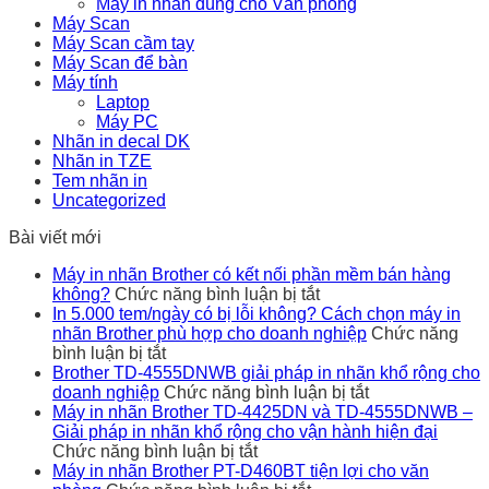
Máy in nhãn dùng cho Văn phòng
Máy Scan
Máy Scan cầm tay
Máy Scan để bàn
Máy tính
Laptop
Máy PC
Nhãn in decal DK
Nhãn in TZE
Tem nhãn in
Uncategorized
Bài viết mới
Máy in nhãn Brother có kết nối phần mềm bán hàng
ở
không?
Chức năng bình luận bị tắt
Máy
In 5.000 tem/ngày có bị lỗi không? Cách chọn máy in
in
nhãn Brother phù hợp cho doanh nghiệp
Chức năng
ở
nhãn
bình luận bị tắt
In
Brother
Brother TD-4555DNWB giải pháp in nhãn khổ rộng cho
5.000
có
ở
doanh nghiệp
Chức năng bình luận bị tắt
tem/ngày
kết
Brother
Máy in nhãn Brother TD-4425DN và TD-4555DNWB –
có
nối
TD-
Giải pháp in nhãn khổ rộng cho vận hành hiện đại
bị
ở
phần
4555DNWB
Chức năng bình luận bị tắt
lỗi
Máy
mềm
giải
Máy in nhãn Brother PT-D460BT tiện lợi cho văn