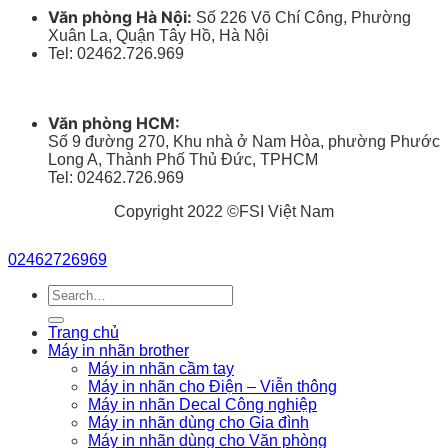
Văn phòng Hà Nội:
Số 226 Võ Chí Công, Phường
Xuân La, Quận Tây Hồ, Hà Nội
Tel: 02462.726.969
Văn phòng HCM:
Số 9 đường 270, Khu nhà ở Nam Hòa, phường Phước
Long A, Thành Phố Thủ Đức, TPHCM
Tel: 02462.726.969
Copyright 2022 ©FSI Việt Nam
02462726969
Search
for:
Trang chủ
Máy in nhãn brother
Máy in nhãn cầm tay
Máy in nhãn cho Điện – Viễn thông
Máy in nhãn Decal Công nghiệp
Máy in nhãn dùng cho Gia đình
Máy in nhãn dùng cho Văn phòng