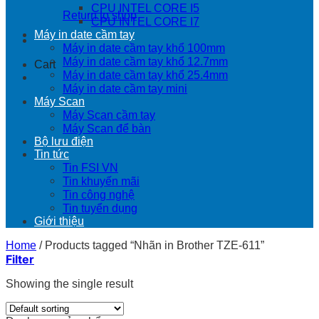
CPU INTEL CORE I5
Return to shop
CPU INTEL CORE I7
Máy in date cầm tay
Máy in date cầm tay khổ 100mm
Máy in date cầm tay khổ 12.7mm
Cart
Máy in date cầm tay khổ 25.4mm
Máy in date cầm tay mini
Máy Scan
Máy Scan cầm tay
Máy Scan để bàn
Bộ lưu điện
Tin tức
Tin FSI VN
Tin khuyến mãi
Tin công nghệ
Tin tuyển dụng
Giới thiệu
Home
/
Products tagged “Nhãn in Brother TZE-611”
Filter
Showing the single result