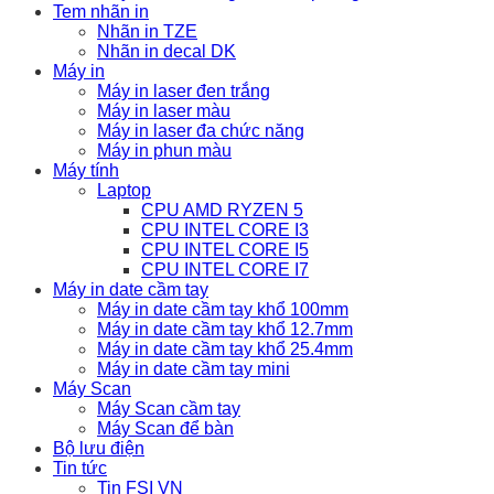
Tem nhãn in
Nhãn in TZE
Nhãn in decal DK
Máy in
Máy in laser đen trắng
Máy in laser màu
Máy in laser đa chức năng
Máy in phun màu
Máy tính
Laptop
CPU AMD RYZEN 5
CPU INTEL CORE I3
CPU INTEL CORE I5
CPU INTEL CORE I7
Máy in date cầm tay
Máy in date cầm tay khổ 100mm
Máy in date cầm tay khổ 12.7mm
Máy in date cầm tay khổ 25.4mm
Máy in date cầm tay mini
Máy Scan
Máy Scan cầm tay
Máy Scan để bàn
Bộ lưu điện
Tin tức
Tin FSI VN