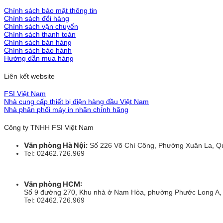
Chính sách bảo mật thông tin
Chính sách đổi hàng
Chính sách vận chuyển
Chính sách thanh toán
Chính sách bán hàng
Chính sách bảo hành
Hướng dẫn mua hàng
Liên kết website
FSI Việt Nam
Nhà cung cấp thiết bị điện hàng đầu Việt Nam
Nhà phân phối máy in nhãn chính hãng
Công ty TNHH FSI Việt Nam
Văn phòng Hà Nội:
Số 226 Võ Chí Công, Phường Xuân La, Q
Tel: 02462.726.969
Văn phòng HCM:
Số 9 đường 270, Khu nhà ở Nam Hòa, phường Phước Long A
Tel: 02462.726.969