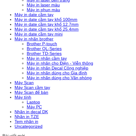
Máy in laser đen trắng
Máy in laser màu
Máy in phun màu
Máy in date cầm tay
Máy in date cầm tay khổ 100mm
Máy in date cầm tay khổ 12.7mm
Máy in date cầm tay khổ 25.4mm
Máy in date cầm tay mini
Máy in nhãn brother
Brother P-touch
Brother QL-Series
Brother TD-Series
Máy in nhãn cầm tay
Máy in nhãn cho Điện - Viễn thông
Máy in nhãn Decal Công nghiệp
Máy in nhãn dùng cho Gia đình
Máy in nhãn dùng cho Văn phòng
Máy Scan
Máy Scan cầm tay
Máy Scan để bàn
Máy tính
Laptop
Máy PC
Nhãn in decal DK
Nhãn in TZE
Tem nhãn in
Uncategorized
Bài viết mới