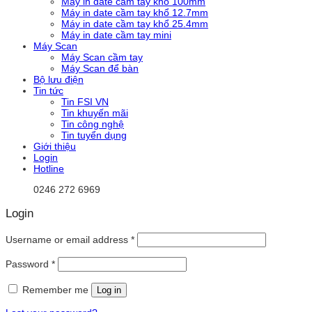
Máy in date cầm tay khổ 100mm
Máy in date cầm tay khổ 12.7mm
Máy in date cầm tay khổ 25.4mm
Máy in date cầm tay mini
Máy Scan
Máy Scan cầm tay
Máy Scan để bàn
Bộ lưu điện
Tin tức
Tin FSI VN
Tin khuyến mãi
Tin công nghệ
Tin tuyển dụng
Giới thiệu
Login
Hotline
0246 272 6969
Login
Username or email address
*
Password
*
Remember me
Log in