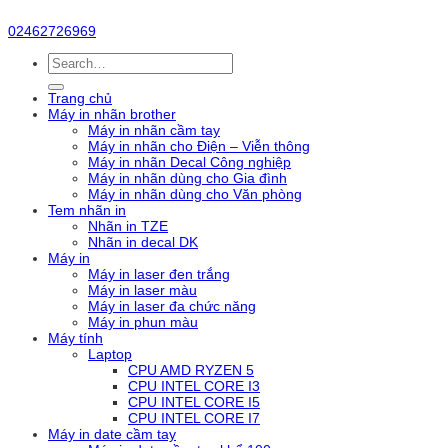
02462726969
Search
for:
Trang chủ
Máy in nhãn brother
Máy in nhãn cầm tay
Máy in nhãn cho Điện – Viễn thông
Máy in nhãn Decal Công nghiệp
Máy in nhãn dùng cho Gia đình
Máy in nhãn dùng cho Văn phòng
Tem nhãn in
Nhãn in TZE
Nhãn in decal DK
Máy in
Máy in laser đen trắng
Máy in laser màu
Máy in laser đa chức năng
Máy in phun màu
Máy tính
Laptop
CPU AMD RYZEN 5
CPU INTEL CORE I3
CPU INTEL CORE I5
CPU INTEL CORE I7
Máy in date cầm tay