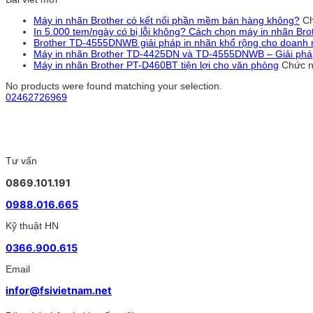
Máy in nhãn Brother có kết nối phần mềm bán hàng không?
Ch
In 5.000 tem/ngày có bị lỗi không? Cách chọn máy in nhãn Br
Brother TD-4555DNWB giải pháp in nhãn khổ rộng cho doanh 
Máy in nhãn Brother TD-4425DN và TD-4555DNWB – Giải pháp 
Máy in nhãn Brother PT-D460BT tiện lợi cho văn phòng
Chức n
No products were found matching your selection.
02462726969
Tư vấn
0869.101.191
0988.016.665
Kỹ thuật HN
0366.900.615
Email
infor@fsivietnam.net