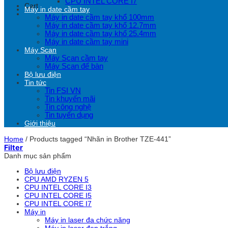
CPU INTEL CORE I7
Cart
Máy in date cầm tay
Máy in date cầm tay khổ 100mm
Máy in date cầm tay khổ 12.7mm
Máy in date cầm tay khổ 25.4mm
Máy in date cầm tay mini
Máy Scan
Máy Scan cầm tay
Máy Scan để bàn
Bộ lưu điện
Tin tức
Tin FSI VN
Tin khuyến mãi
Tin công nghệ
Tin tuyển dụng
Giới thiệu
Home
/
Products tagged “Nhãn in Brother TZE-441”
Filter
Danh mục sản phẩm
Bộ lưu điện
CPU AMD RYZEN 5
CPU INTEL CORE I3
CPU INTEL CORE I5
CPU INTEL CORE I7
Máy in
Máy in laser đa chức năng