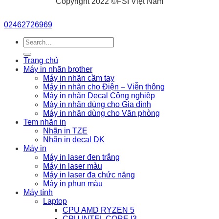
Copyright 2022 ©FSI Việt Nam
02462726969
Search
for:
Trang chủ
Máy in nhãn brother
Máy in nhãn cầm tay
Máy in nhãn cho Điện – Viễn thông
Máy in nhãn Decal Công nghiệp
Máy in nhãn dùng cho Gia đình
Máy in nhãn dùng cho Văn phòng
Tem nhãn in
Nhãn in TZE
Nhãn in decal DK
Máy in
Máy in laser đen trắng
Máy in laser màu
Máy in laser đa chức năng
Máy in phun màu
Máy tính
Laptop
CPU AMD RYZEN 5
CPU INTEL CORE I3