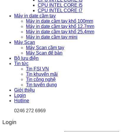
CPU INTEL CORE I5
CPU INTEL CORE I7
Máy in date cầm tay
Máy in date cầm tay khổ 100mm
Máy in date cầm tay khổ 12.7mm
Máy in date cầm tay khổ 25.4mm
Máy in date cầm tay mini
Máy Scan
Máy Scan cầm tay
Máy Scan để bàn
Bộ lưu điện
Tin tức
Tin FSI VN
Tin khuyến mãi
Tin công nghệ
Tin tuyển dụng
Giới thiệu
Login
Hotline
0246 272 6969
Login