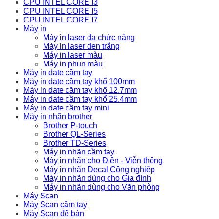
CPU INTEL CORE I3
CPU INTEL CORE I5
CPU INTEL CORE I7
Máy in
Máy in laser đa chức năng
Máy in laser đen trắng
Máy in laser màu
Máy in phun màu
Máy in date cầm tay
Máy in date cầm tay khổ 100mm
Máy in date cầm tay khổ 12.7mm
Máy in date cầm tay khổ 25.4mm
Máy in date cầm tay mini
Máy in nhãn brother
Brother P-touch
Brother QL-Series
Brother TD-Series
Máy in nhãn cầm tay
Máy in nhãn cho Điện - Viễn thông
Máy in nhãn Decal Công nghiệp
Máy in nhãn dùng cho Gia đình
Máy in nhãn dùng cho Văn phòng
Máy Scan
Máy Scan cầm tay
Máy Scan để bàn