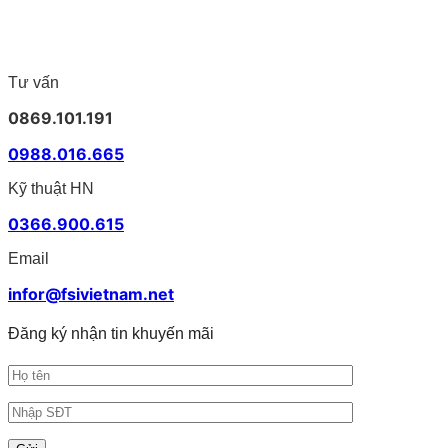
in
4425DN
Brother
rộng
nhãn
và
PT-
cho
Brother
TD-
D460BT
doanh
phù
4555DNWB
tiện
nghiệp
hợp
–
lợi
Tư vấn
cho
Giải
cho
doanh
pháp
văn
0869.101.191
nghiệp
in
phòng
nhãn
0988.016.665
khổ
rộng
Kỹ thuật HN
cho
vận
0366.900.615
hành
hiện
Email
đại
infor@fsivietnam.net
Đăng ký nhận tin khuyến mãi