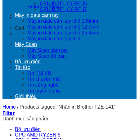
CPU INTEL CORE I5
Return to shop
CPU INTEL CORE I7
Máy in date cầm tay
Máy in date cầm tay khổ 100mm
Máy in date cầm tay khổ 12.7mm
Cart
Máy in date cầm tay khổ 25.4mm
Máy in date cầm tay mini
Máy Scan
Máy Scan cầm tay
Máy Scan để bàn
Bộ lưu điện
Tin tức
Tin FSI VN
Tin khuyến mãi
Tin công nghệ
Tin tuyển dụng
Giới thiệu
Home
/
Products tagged “Nhãn in Brother TZE-141”
Filter
Danh mục sản phẩm
Bộ lưu điện
CPU AMD RYZEN 5