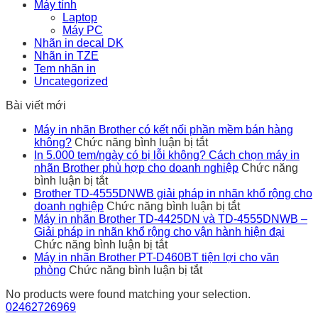
Máy tính
Laptop
Máy PC
Nhãn in decal DK
Nhãn in TZE
Tem nhãn in
Uncategorized
Bài viết mới
Máy in nhãn Brother có kết nối phần mềm bán hàng
ở
không?
Chức năng bình luận bị tắt
Máy
In 5.000 tem/ngày có bị lỗi không? Cách chọn máy in
in
nhãn Brother phù hợp cho doanh nghiệp
Chức năng
ở
nhãn
bình luận bị tắt
In
Brother
Brother TD-4555DNWB giải pháp in nhãn khổ rộng cho
5.000
có
ở
doanh nghiệp
Chức năng bình luận bị tắt
tem/ngày
kết
Brother
Máy in nhãn Brother TD-4425DN và TD-4555DNWB –
có
nối
TD-
Giải pháp in nhãn khổ rộng cho vận hành hiện đại
bị
ở
phần
4555DNWB
Chức năng bình luận bị tắt
lỗi
Máy
mềm
giải
Máy in nhãn Brother PT-D460BT tiện lợi cho văn
không?
in
ở
bán
pháp
phòng
Chức năng bình luận bị tắt
Cách
nhãn
Máy
hàng
in
No products were found matching your selection.
chọn
Brother
in
không?
nhãn
02462726969
máy
TD-
nhãn
khổ