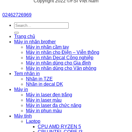
Copyright 2022 ©FSI Việt Nam
02462726969
Search
for:
Trang chủ
Máy in nhãn brother
Máy in nhãn cầm tay
Máy in nhãn cho Điện – Viễn thông
Máy in nhãn Decal Công nghiệp
Máy in nhãn dùng cho Gia đình
Máy in nhãn dùng cho Văn phòng
Tem nhãn in
Nhãn in TZE
Nhãn in decal DK
Máy in
Máy in laser đen trắng
Máy in laser màu
Máy in laser đa chức năng
Máy in phun màu
Máy tính
Laptop
CPU AMD RYZEN 5
CPU INTEL CORE I3