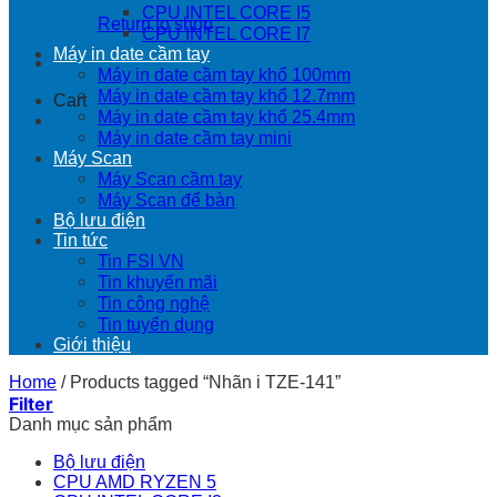
CPU INTEL CORE I5
Return to shop
CPU INTEL CORE I7
Máy in date cầm tay
Máy in date cầm tay khổ 100mm
Máy in date cầm tay khổ 12.7mm
Cart
Máy in date cầm tay khổ 25.4mm
Máy in date cầm tay mini
Máy Scan
Máy Scan cầm tay
Máy Scan để bàn
Bộ lưu điện
Tin tức
Tin FSI VN
Tin khuyến mãi
Tin công nghệ
Tin tuyển dụng
Giới thiệu
Home
/
Products tagged “Nhãn i TZE-141”
Filter
Danh mục sản phẩm
Bộ lưu điện
CPU AMD RYZEN 5