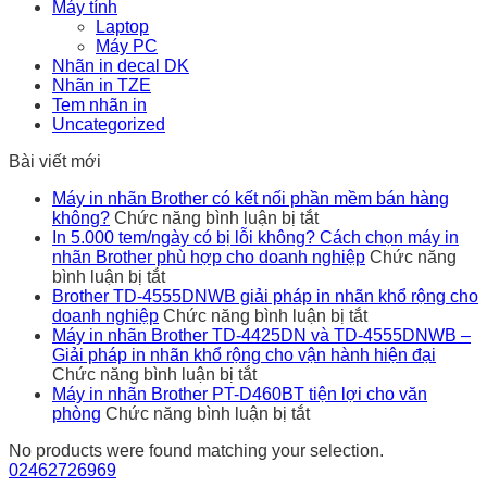
Máy tính
Laptop
Máy PC
Nhãn in decal DK
Nhãn in TZE
Tem nhãn in
Uncategorized
Bài viết mới
Máy in nhãn Brother có kết nối phần mềm bán hàng
ở
không?
Chức năng bình luận bị tắt
Máy
In 5.000 tem/ngày có bị lỗi không? Cách chọn máy in
in
nhãn Brother phù hợp cho doanh nghiệp
Chức năng
ở
nhãn
bình luận bị tắt
In
Brother
Brother TD-4555DNWB giải pháp in nhãn khổ rộng cho
5.000
có
ở
doanh nghiệp
Chức năng bình luận bị tắt
tem/ngày
kết
Brother
Máy in nhãn Brother TD-4425DN và TD-4555DNWB –
có
nối
TD-
Giải pháp in nhãn khổ rộng cho vận hành hiện đại
bị
ở
phần
4555DNWB
Chức năng bình luận bị tắt
lỗi
Máy
mềm
giải
Máy in nhãn Brother PT-D460BT tiện lợi cho văn
không?
in
ở
bán
pháp
phòng
Chức năng bình luận bị tắt
Cách
nhãn
Máy
hàng
in
No products were found matching your selection.
chọn
Brother
in
không?
nhãn
02462726969
máy
TD-
nhãn
khổ