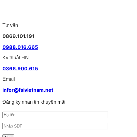
in
4425DN
Brother
rộng
nhãn
và
PT-
cho
Brother
TD-
D460BT
doanh
phù
4555DNWB
tiện
nghiệp
hợp
–
lợi
Tư vấn
cho
Giải
cho
doanh
pháp
văn
0869.101.191
nghiệp
in
phòng
nhãn
0988.016.665
khổ
rộng
Kỹ thuật HN
cho
vận
0366.900.615
hành
hiện
Email
đại
infor@fsivietnam.net
Đăng ký nhận tin khuyến mãi