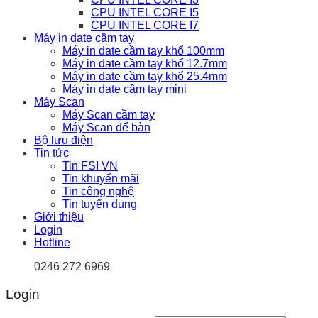
CPU INTEL CORE I5
CPU INTEL CORE I7
Máy in date cầm tay
Máy in date cầm tay khổ 100mm
Máy in date cầm tay khổ 12.7mm
Máy in date cầm tay khổ 25.4mm
Máy in date cầm tay mini
Máy Scan
Máy Scan cầm tay
Máy Scan để bàn
Bộ lưu điện
Tin tức
Tin FSI VN
Tin khuyến mãi
Tin công nghệ
Tin tuyển dụng
Giới thiệu
Login
Hotline
0246 272 6969
Login