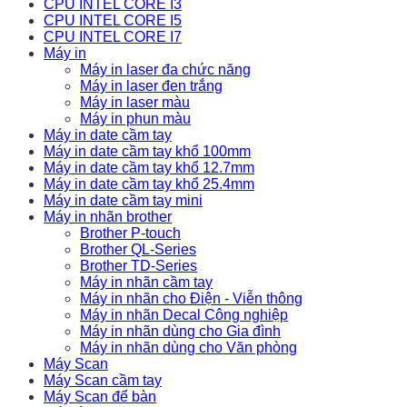
CPU INTEL CORE I3
CPU INTEL CORE I5
CPU INTEL CORE I7
Máy in
Máy in laser đa chức năng
Máy in laser đen trắng
Máy in laser màu
Máy in phun màu
Máy in date cầm tay
Máy in date cầm tay khổ 100mm
Máy in date cầm tay khổ 12.7mm
Máy in date cầm tay khổ 25.4mm
Máy in date cầm tay mini
Máy in nhãn brother
Brother P-touch
Brother QL-Series
Brother TD-Series
Máy in nhãn cầm tay
Máy in nhãn cho Điện - Viễn thông
Máy in nhãn Decal Công nghiệp
Máy in nhãn dùng cho Gia đình
Máy in nhãn dùng cho Văn phòng
Máy Scan
Máy Scan cầm tay
Máy Scan để bàn