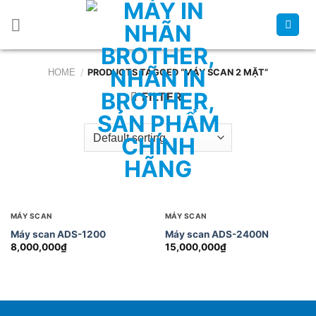
Chuyển
đến
nội
dung
HOME
/
PRODUCTS TAGGED “MÁY SCAN 2 MẶT”
FILTER
MÁY SCAN
MÁY SCAN
Máy scan ADS-1200
Máy scan ADS-2400N
8,000,000
₫
15,000,000
₫