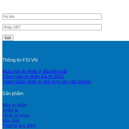
Đăng ký nhận tin khuyến mãi
Thông tin FSI VN
Mua máy in nhãn ở đâu tốt nhất
Dòng máy in nhãn giá rẻ 2022
Tham khảo nhãn in phù hợp với văn phòng
Sản phẩm
Máy in nhãn
Nhãn in
Nhãn in laser
Máy tính
Thiết bị lưu điện