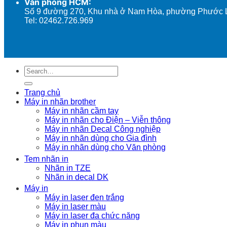
Văn phòng HCM:
Số 9 đường 270, Khu nhà ở Nam Hòa, phường Phước 
Tel: 02462.726.969
Search
for:
Trang chủ
Máy in nhãn brother
Máy in nhãn cầm tay
Máy in nhãn cho Điện – Viễn thông
Máy in nhãn Decal Công nghiệp
Máy in nhãn dùng cho Gia đình
Máy in nhãn dùng cho Văn phòng
Tem nhãn in
Nhãn in TZE
Nhãn in decal DK
Máy in
Máy in laser đen trắng
Máy in laser màu
Máy in laser đa chức năng
Máy in phun màu