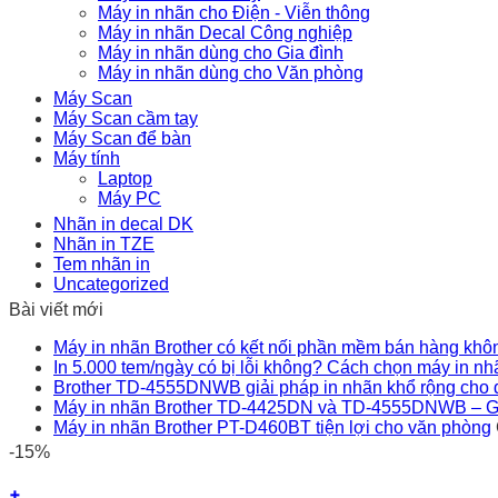
Máy in nhãn cho Điện - Viễn thông
Máy in nhãn Decal Công nghiệp
Máy in nhãn dùng cho Gia đình
Máy in nhãn dùng cho Văn phòng
Máy Scan
Máy Scan cầm tay
Máy Scan để bàn
Máy tính
Laptop
Máy PC
Nhãn in decal DK
Nhãn in TZE
Tem nhãn in
Uncategorized
Bài viết mới
Máy in nhãn Brother có kết nối phần mềm bán hàng khô
In 5.000 tem/ngày có bị lỗi không? Cách chọn máy in n
Brother TD-4555DNWB giải pháp in nhãn khổ rộng cho 
Máy in nhãn Brother TD-4425DN và TD-4555DNWB – Giải
Máy in nhãn Brother PT-D460BT tiện lợi cho văn phòng
-15%
+