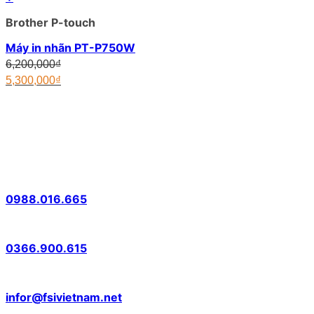
Brother P-touch
Máy in nhãn PT-P750W
Original
6,200,000
₫
price
5,300,000
₫
was:
Current
6,200,000₫.
price
is:
5,300,000₫.
Tư vấn
0869.101.191
0988.016.665
Kỹ thuật HN
0366.900.615
Email
infor@fsivietnam.net