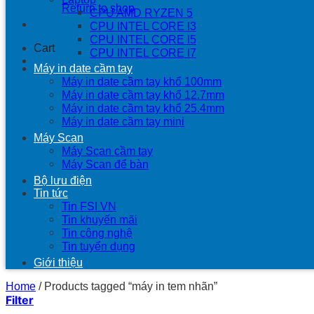
Return to shop
CPU AMD RYZEN 5
CPU INTEL CORE I3
CPU INTEL CORE I5
Cart
CPU INTEL CORE I7
Máy in date cầm tay
Máy in date cầm tay khổ 100mm
Máy in date cầm tay khổ 12.7mm
Máy in date cầm tay khổ 25.4mm
Máy in date cầm tay mini
Máy Scan
Máy Scan cầm tay
Máy Scan để bàn
Bộ lưu điện
Tin tức
Tin FSI VN
Tin khuyến mãi
Tin công nghệ
Tin tuyển dụng
Giới thiệu
Home
/
Products tagged “máy in tem nhãn”
Filter