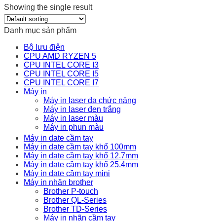
Showing the single result
Danh mục sản phẩm
Bộ lưu điện
CPU AMD RYZEN 5
CPU INTEL CORE I3
CPU INTEL CORE I5
CPU INTEL CORE I7
Máy in
Máy in laser đa chức năng
Máy in laser đen trắng
Máy in laser màu
Máy in phun màu
Máy in date cầm tay
Máy in date cầm tay khổ 100mm
Máy in date cầm tay khổ 12.7mm
Máy in date cầm tay khổ 25.4mm
Máy in date cầm tay mini
Máy in nhãn brother
Brother P-touch
Brother QL-Series
Brother TD-Series
Máy in nhãn cầm tay