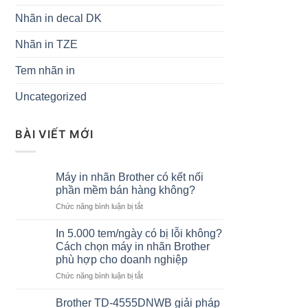
Nhãn in decal DK
Nhãn in TZE
Tem nhãn in
Uncategorized
BÀI VIẾT MỚI
Máy in nhãn Brother có kết nối
phần mềm bán hàng không?
ở
Chức năng bình luận bị tắt
Máy
in
In 5.000 tem/ngày có bị lỗi không?
nhãn
Cách chọn máy in nhãn Brother
Brother
phù hợp cho doanh nghiệp
có
ở
Chức năng bình luận bị tắt
kết
In
nối
5.000
phần
Brother TD-4555DNWB giải pháp