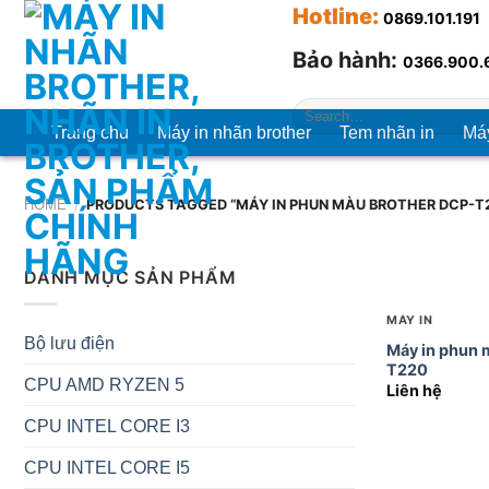
Chuyển
Hotline
:
0869.101.191
đến
Bảo hành:
0366.900.
nội
dung
Search
for:
Trang chủ
Máy in nhãn brother
Tem nhãn in
Máy
HOME
/
PRODUCTS TAGGED “MÁY IN PHUN MÀU BROTHER DCP-T
+
DANH MỤC SẢN PHẨM
MÁY IN
Bộ lưu điện
Máy in phun 
T220
CPU AMD RYZEN 5
Liên hệ
CPU INTEL CORE I3
CPU INTEL CORE I5