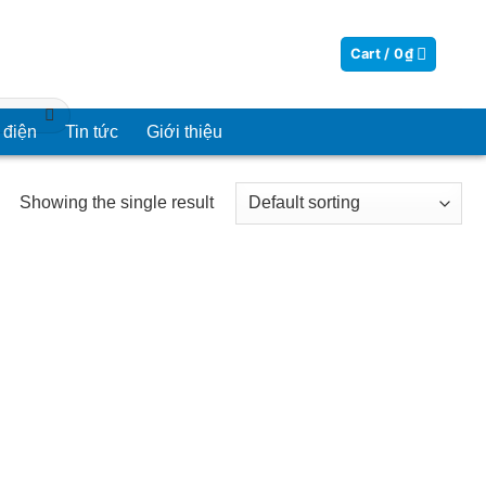
Cart /
0
₫
 điện
Tin tức
Giới thiệu
Showing the single result