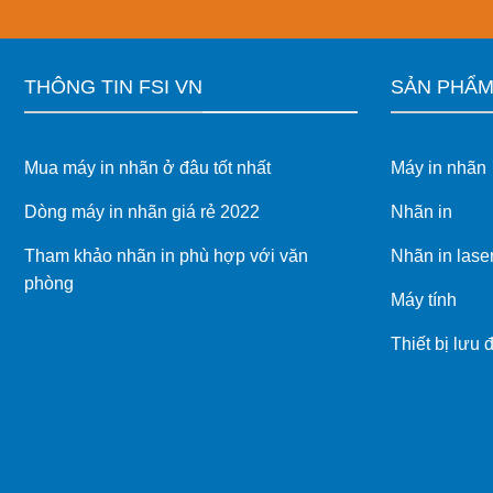
cho
vận
hành
hiện
THÔNG TIN FSI VN
SẢN PHẨ
đại
Mua máy in nhãn ở đâu tốt nhất
Máy in nhãn
Dòng máy in nhãn giá rẻ 2022
Nhãn in
Tham khảo nhãn in phù hợp với văn
Nhãn in lase
phòng
Máy tính
Thiết bị lưu 