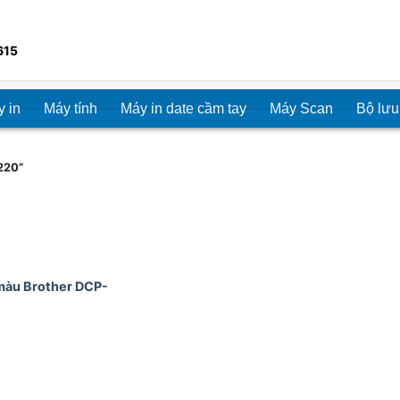
615
 in
Máy tính
Máy in date cầm tay
Máy Scan
Bộ lưu
220”
màu Brother DCP-