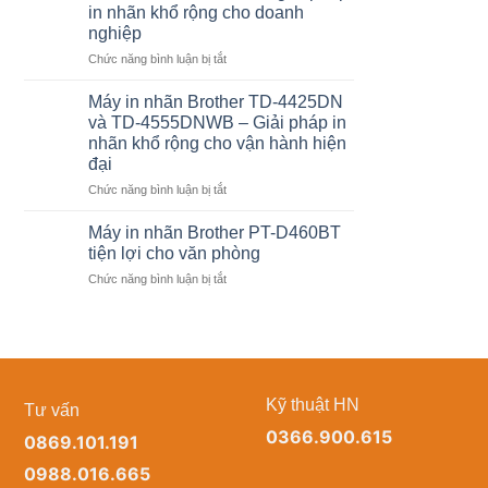
tem/ngày
mềm
in nhãn khổ rộng cho doanh
có
bán
nghiệp
bị
hàng
ở
Chức năng bình luận bị tắt
lỗi
không?
Brother
không?
TD-
Cách
Máy in nhãn Brother TD-4425DN
4555DNWB
chọn
và TD-4555DNWB – Giải pháp in
giải
máy
nhãn khổ rộng cho vận hành hiện
pháp
in
đại
in
nhãn
nhãn
Brother
ở
Chức năng bình luận bị tắt
khổ
phù
Máy
rộng
hợp
in
Máy in nhãn Brother PT-D460BT
cho
cho
nhãn
tiện lợi cho văn phòng
doanh
doanh
Brother
ở
Chức năng bình luận bị tắt
nghiệp
nghiệp
TD-
Máy
4425DN
in
và
nhãn
TD-
Brother
4555DNWB
PT-
–
D460BT
Giải
Kỹ thuật HN
Tư vấn
tiện
pháp
lợi
in
0366.900.615
0869.101.191
cho
nhãn
văn
khổ
0988.016.665
phòng
rộng