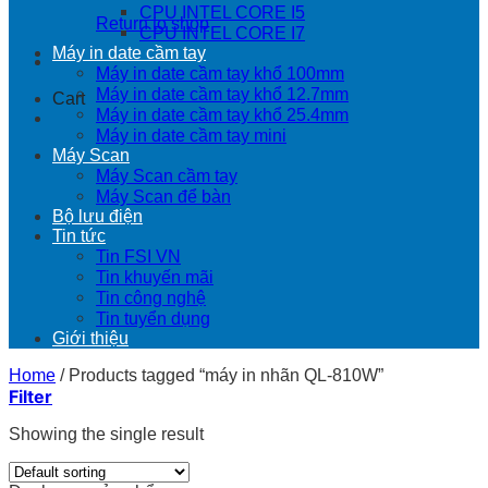
CPU INTEL CORE I5
Return to shop
CPU INTEL CORE I7
Máy in date cầm tay
Máy in date cầm tay khổ 100mm
Máy in date cầm tay khổ 12.7mm
Cart
Máy in date cầm tay khổ 25.4mm
Máy in date cầm tay mini
Máy Scan
Máy Scan cầm tay
Máy Scan để bàn
Bộ lưu điện
Tin tức
Tin FSI VN
Tin khuyến mãi
Tin công nghệ
Tin tuyển dụng
Giới thiệu
Home
/
Products tagged “máy in nhãn QL-810W”
Filter
Showing the single result