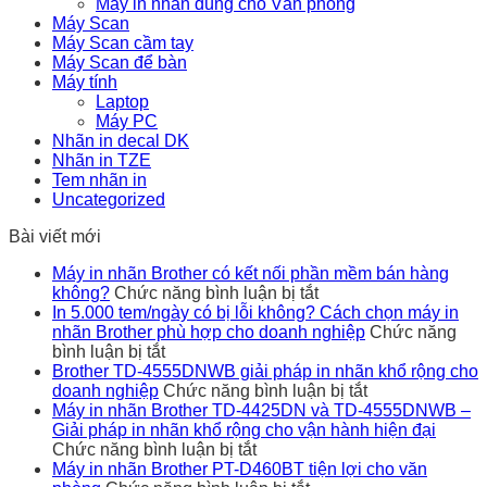
Máy in nhãn dùng cho Văn phòng
Máy Scan
Máy Scan cầm tay
Máy Scan để bàn
Máy tính
Laptop
Máy PC
Nhãn in decal DK
Nhãn in TZE
Tem nhãn in
Uncategorized
Bài viết mới
Máy in nhãn Brother có kết nối phần mềm bán hàng
ở
không?
Chức năng bình luận bị tắt
Máy
In 5.000 tem/ngày có bị lỗi không? Cách chọn máy in
in
nhãn Brother phù hợp cho doanh nghiệp
Chức năng
ở
nhãn
bình luận bị tắt
In
Brother
Brother TD-4555DNWB giải pháp in nhãn khổ rộng cho
5.000
có
ở
doanh nghiệp
Chức năng bình luận bị tắt
tem/ngày
kết
Brother
Máy in nhãn Brother TD-4425DN và TD-4555DNWB –
có
nối
TD-
Giải pháp in nhãn khổ rộng cho vận hành hiện đại
bị
ở
phần
4555DNWB
Chức năng bình luận bị tắt
lỗi
Máy
mềm
giải
Máy in nhãn Brother PT-D460BT tiện lợi cho văn