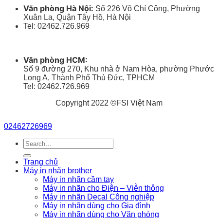
Văn phòng Hà Nội:
Số 226 Võ Chí Công, Phường
Xuân La, Quận Tây Hồ, Hà Nội
Tel: 02462.726.969
Văn phòng HCM:
Số 9 đường 270, Khu nhà ở Nam Hòa, phường Phước
Long A, Thành Phố Thủ Đức, TPHCM
Tel: 02462.726.969
Copyright 2022 ©FSI Việt Nam
02462726969
Search
for:
Trang chủ
Máy in nhãn brother
Máy in nhãn cầm tay
Máy in nhãn cho Điện – Viễn thông
Máy in nhãn Decal Công nghiệp
Máy in nhãn dùng cho Gia đình
Máy in nhãn dùng cho Văn phòng