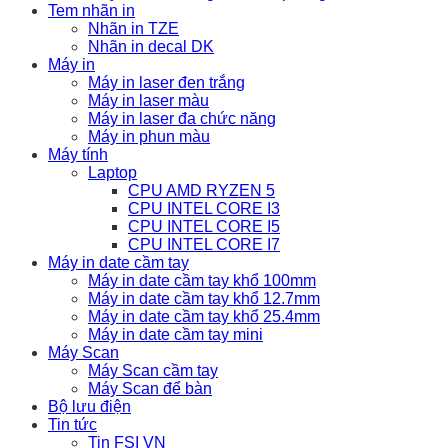
Tem nhãn in
Nhãn in TZE
Nhãn in decal DK
Máy in
Máy in laser đen trắng
Máy in laser màu
Máy in laser đa chức năng
Máy in phun màu
Máy tính
Laptop
CPU AMD RYZEN 5
CPU INTEL CORE I3
CPU INTEL CORE I5
CPU INTEL CORE I7
Máy in date cầm tay
Máy in date cầm tay khổ 100mm
Máy in date cầm tay khổ 12.7mm
Máy in date cầm tay khổ 25.4mm
Máy in date cầm tay mini
Máy Scan
Máy Scan cầm tay
Máy Scan để bàn
Bộ lưu điện
Tin tức
Tin FSI VN