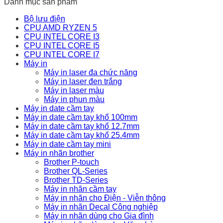
Danh mục sản phẩm
Bộ lưu điện
CPU AMD RYZEN 5
CPU INTEL CORE I3
CPU INTEL CORE I5
CPU INTEL CORE I7
Máy in
Máy in laser đa chức năng
Máy in laser đen trắng
Máy in laser màu
Máy in phun màu
Máy in date cầm tay
Máy in date cầm tay khổ 100mm
Máy in date cầm tay khổ 12.7mm
Máy in date cầm tay khổ 25.4mm
Máy in date cầm tay mini
Máy in nhãn brother
Brother P-touch
Brother QL-Series
Brother TD-Series
Máy in nhãn cầm tay
Máy in nhãn cho Điện - Viễn thông
Máy in nhãn Decal Công nghiệp
Máy in nhãn dùng cho Gia đình