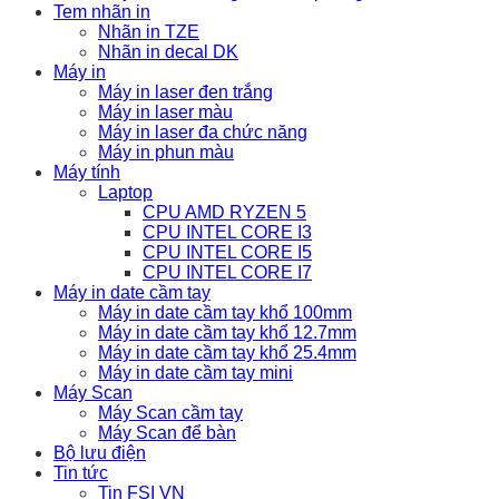
Tem nhãn in
Nhãn in TZE
Nhãn in decal DK
Máy in
Máy in laser đen trắng
Máy in laser màu
Máy in laser đa chức năng
Máy in phun màu
Máy tính
Laptop
CPU AMD RYZEN 5
CPU INTEL CORE I3
CPU INTEL CORE I5
CPU INTEL CORE I7
Máy in date cầm tay
Máy in date cầm tay khổ 100mm
Máy in date cầm tay khổ 12.7mm
Máy in date cầm tay khổ 25.4mm
Máy in date cầm tay mini
Máy Scan
Máy Scan cầm tay
Máy Scan để bàn
Bộ lưu điện
Tin tức
Tin FSI VN