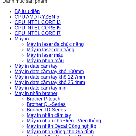
Danh mục sản phẩm
Bộ lưu điện
CPU AMD RYZEN 5
CPU INTEL CORE I3
CPU INTEL CORE I5
CPU INTEL CORE I7
Máy in
Máy in laser đa chức năng
Máy in laser đen trắng
Máy in laser màu
Máy in phun màu
Máy in date cầm tay
Máy in date cầm tay khổ 100mm
Máy in date cầm tay khổ 12.7mm
Máy in date cầm tay khổ 25.4mm
Máy in date cầm tay mini
Máy in nhãn brother
Brother P-touch
Brother QL-Series
Brother TD-Series
Máy in nhãn cầm tay
Máy in nhãn cho Điện - Viễn thông
Máy in nhãn Decal Công nghiệp
Máy in nhãn dùng cho Gia đình