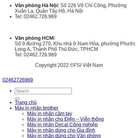
Văn phòng Hà Nội:
Số 226 Võ Chí Công, Phường
Xuân La, Quận Tây Hồ, Hà Nội
Tel: 02462.726.969
Văn phòng HCM:
Số 9 đường 270, Khu nhà ở Nam Hòa, phường Phước
Long A, Thành Phố Thủ Đức, TPHCM
Tel: 02462.726.969
Copyright 2022 ©FSI Việt Nam
02462726969
Search
for:
Trang chủ
Máy in nhãn brother
Máy in nhãn cầm tay
Máy in nhãn cho Điện – Viễn thông
Máy in nhãn Decal Công nghiệp
Máy in nhãn dùng cho Gia đình
Máy in nhãn dùng cho Văn phòng