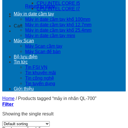
CPU INTEL CORE I5
Return to shop
CPU INTEL CORE I7
Máy in date cầm tay
Máy in date cầm tay khổ 100mm
Máy in date cầm tay khổ 12.7mm
Cart
Máy in date cầm tay khổ 25.4mm
Máy in date cầm tay mini
Máy Scan
Máy Scan cầm tay
Máy Scan để bàn
Bộ lưu điện
Tin tức
Tin FSI VN
Tin khuyến mãi
Tin công nghệ
Tin tuyển dụng
Giới thiệu
Home
/
Products tagged “máy in nhãn QL-700”
Filter
Showing the single result