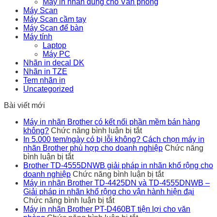
Máy in nhãn dùng cho Văn phòng
Máy Scan
Máy Scan cầm tay
Máy Scan để bàn
Máy tính
Laptop
Máy PC
Nhãn in decal DK
Nhãn in TZE
Tem nhãn in
Uncategorized
Bài viết mới
Máy in nhãn Brother có kết nối phần mềm bán hàng
ở
không?
Chức năng bình luận bị tắt
Máy
In 5.000 tem/ngày có bị lỗi không? Cách chọn máy in
in
nhãn Brother phù hợp cho doanh nghiệp
Chức năng
ở
nhãn
bình luận bị tắt
In
Brother
Brother TD-4555DNWB giải pháp in nhãn khổ rộng cho
5.000
có
ở
doanh nghiệp
Chức năng bình luận bị tắt
tem/ngày
kết
Brother
Máy in nhãn Brother TD-4425DN và TD-4555DNWB –
có
nối
TD-
Giải pháp in nhãn khổ rộng cho vận hành hiện đại
bị
ở
phần
4555DNWB
Chức năng bình luận bị tắt
lỗi
Máy
mềm
giải
Máy in nhãn Brother PT-D460BT tiện lợi cho văn