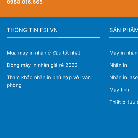
0988.016.665
phòng
rộng
cho
vận
hành
hiện
THÔNG TIN FSI VN
SẢN PHẨ
đại
Mua máy in nhãn ở đâu tốt nhất
Máy in nhãn
Dòng máy in nhãn giá rẻ 2022
Nhãn in
Tham khảo nhãn in phù hợp với văn
Nhãn in lase
phòng
Máy tính
Thiết bị lưu 