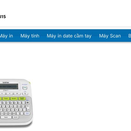
615
Máy in
Máy tính
Máy in date cầm tay
Máy Scan
B