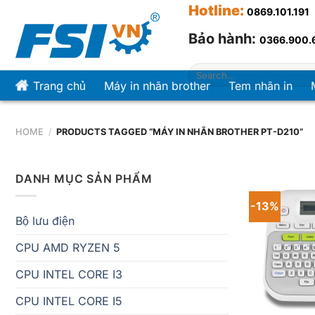
Chuyển
Hotline
:
0869.101.191
đến
Bảo hành:
0366.900.
nội
dung
Search
for:
Trang chủ
Máy in nhãn brother
Tem nhãn in
HOME
/
PRODUCTS TAGGED “MÁY IN NHÃN BROTHER PT-D210”
DANH MỤC SẢN PHẨM
-13%
Bộ lưu điện
CPU AMD RYZEN 5
CPU INTEL CORE I3
CPU INTEL CORE I5