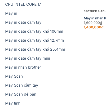
+
CPU INTEL CORE I7
BROTHER P-TO
Máy in
Máy in nhãn 
Máy in date cầm tay
Or
1,600,000
₫
pr
1,400,000
₫
w
Current
Máy in date cầm tay khổ 100mm
1
price
is:
Máy in date cầm tay khổ 12.7mm
1,400,000₫.
Máy in date cầm tay khổ 25.4mm
Máy in date cầm tay mini
Máy in nhãn brother
Máy Scan
Máy Scan cầm tay
Máy Scan để bàn
Máy tính