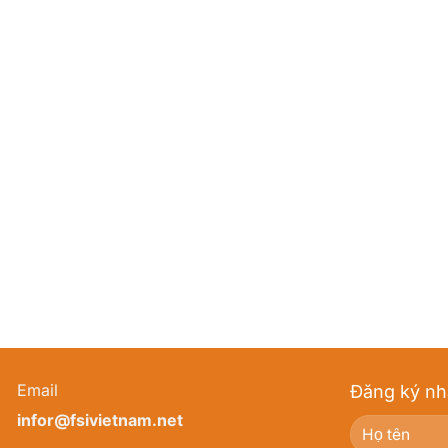
Email
Đăng ký nh
infor@fsivietnam.net