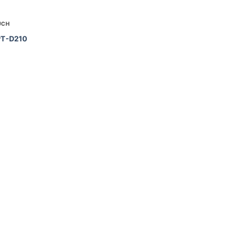
UCH
PT-D210
iginal
ice
as:
,600,000₫.