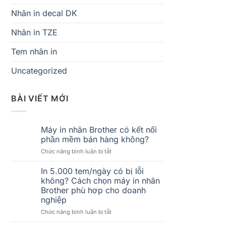
Nhãn in decal DK
Nhãn in TZE
Tem nhãn in
Uncategorized
BÀI VIẾT MỚI
Máy in nhãn Brother có kết nối
phần mềm bán hàng không?
ở
Chức năng bình luận bị tắt
Máy
in
In 5.000 tem/ngày có bị lỗi
nhãn
không? Cách chọn máy in nhãn
Brother
Brother phù hợp cho doanh
có
nghiệp
kết
nối
ở
Chức năng bình luận bị tắt
phần
In