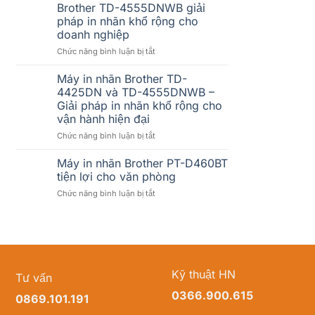
mềm
5.000
Brother TD-4555DNWB giải
bán
tem/ngày
pháp in nhãn khổ rộng cho
hàng
có
doanh nghiệp
không?
bị
ở
Chức năng bình luận bị tắt
lỗi
Brother
không?
TD-
Cách
Máy in nhãn Brother TD-
4555DNWB
chọn
4425DN và TD-4555DNWB –
giải
máy
Giải pháp in nhãn khổ rộng cho
pháp
in
vận hành hiện đại
in
nhãn
nhãn
Brother
ở
Chức năng bình luận bị tắt
khổ
phù
Máy
rộng
hợp
in
Máy in nhãn Brother PT-D460BT
cho
cho
nhãn
tiện lợi cho văn phòng
doanh
doanh
Brother
ở
Chức năng bình luận bị tắt
nghiệp
nghiệp
TD-
Máy
4425DN
in
và
nhãn
TD-
Brother
4555DNWB
PT-
–
D460BT
Giải
Kỹ thuật HN
Tư vấn
tiện
pháp
lợi
in
0366.900.615
0869.101.191
cho
nhãn
văn
khổ