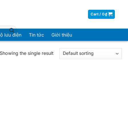
Cart /
0
₫
ộ lưu điện
Tin tức
Giới thiệu
Showing the single result