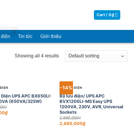
Cart /
0
₫
 điện
Tin tức
Giới thiệu
Showing all 4 results
+
OUT OF STOCK
-14%
 ĐIỆN
BỘ LƯU ĐIỆN
 Điện UPS APC BX650LI-
Bộ lưu điện/ UPS APC
0VA (650VA/325W)
BVX1200LI-MS Easy UPS
1200VA, 230V, AVR, Universal
Original
000
₫
price
Sockets
00
₫
was:
Original
2,890,000
₫
1,100,000₫.
price
2,490,000
₫
was:
Current
0₫.
2,890,000₫.
price