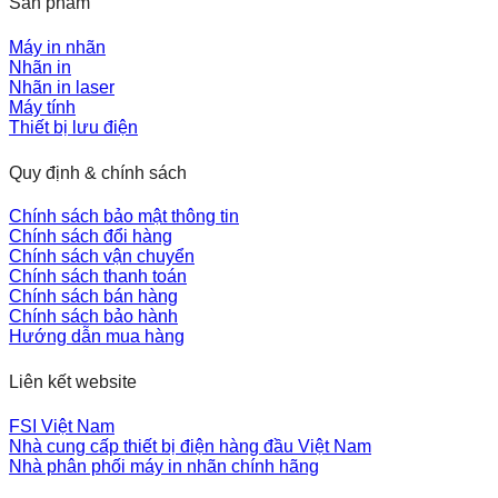
Sản phẩm
Máy in nhãn
Nhãn in
Nhãn in laser
Máy tính
Thiết bị lưu điện
Quy định & chính sách
Chính sách bảo mật thông tin
Chính sách đổi hàng
Chính sách vận chuyển
Chính sách thanh toán
Chính sách bán hàng
Chính sách bảo hành
Hướng dẫn mua hàng
Liên kết website
FSI Việt Nam
Nhà cung cấp thiết bị điện hàng đầu Việt Nam
Nhà phân phối máy in nhãn chính hãng