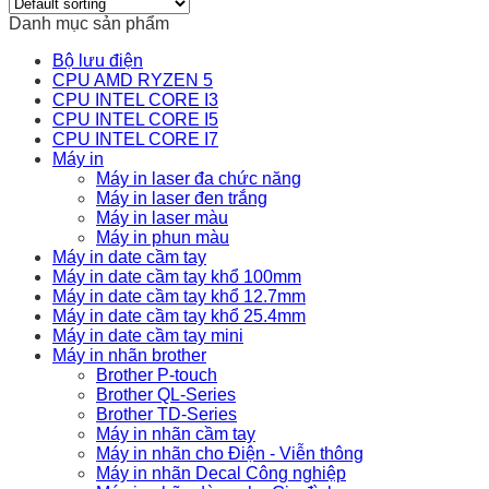
Danh mục sản phẩm
Bộ lưu điện
CPU AMD RYZEN 5
CPU INTEL CORE I3
CPU INTEL CORE I5
CPU INTEL CORE I7
Máy in
Máy in laser đa chức năng
Máy in laser đen trắng
Máy in laser màu
Máy in phun màu
Máy in date cầm tay
Máy in date cầm tay khổ 100mm
Máy in date cầm tay khổ 12.7mm
Máy in date cầm tay khổ 25.4mm
Máy in date cầm tay mini
Máy in nhãn brother
Brother P-touch
Brother QL-Series
Brother TD-Series
Máy in nhãn cầm tay
Máy in nhãn cho Điện - Viễn thông
Máy in nhãn Decal Công nghiệp