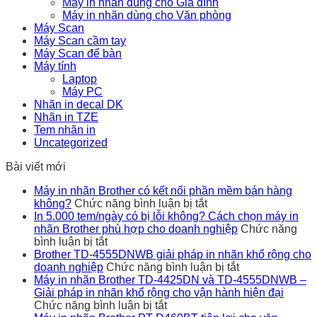
Máy in nhãn dùng cho Gia đình
Máy in nhãn dùng cho Văn phòng
Máy Scan
Máy Scan cầm tay
Máy Scan để bàn
Máy tính
Laptop
Máy PC
Nhãn in decal DK
Nhãn in TZE
Tem nhãn in
Uncategorized
Bài viết mới
Máy in nhãn Brother có kết nối phần mềm bán hàng
ở
không?
Chức năng bình luận bị tắt
Máy
In 5.000 tem/ngày có bị lỗi không? Cách chọn máy in
in
nhãn Brother phù hợp cho doanh nghiệp
Chức năng
ở
nhãn
bình luận bị tắt
In
Brother
Brother TD-4555DNWB giải pháp in nhãn khổ rộng cho
5.000
có
ở
doanh nghiệp
Chức năng bình luận bị tắt
tem/ngày
kết
Brother
Máy in nhãn Brother TD-4425DN và TD-4555DNWB –
có
nối
TD-
Giải pháp in nhãn khổ rộng cho vận hành hiện đại
bị
ở
phần
4555DNWB
Chức năng bình luận bị tắt