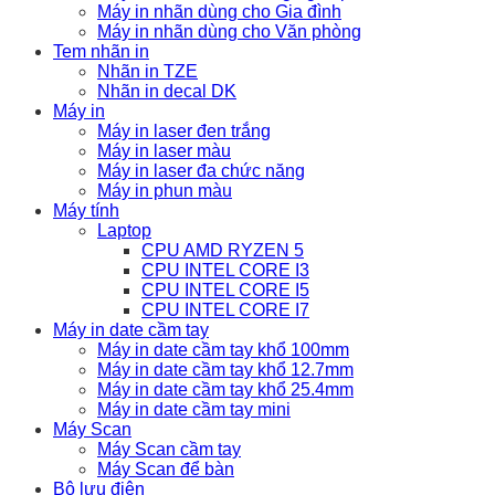
Máy in nhãn dùng cho Gia đình
Máy in nhãn dùng cho Văn phòng
Tem nhãn in
Nhãn in TZE
Nhãn in decal DK
Máy in
Máy in laser đen trắng
Máy in laser màu
Máy in laser đa chức năng
Máy in phun màu
Máy tính
Laptop
CPU AMD RYZEN 5
CPU INTEL CORE I3
CPU INTEL CORE I5
CPU INTEL CORE I7
Máy in date cầm tay
Máy in date cầm tay khổ 100mm
Máy in date cầm tay khổ 12.7mm
Máy in date cầm tay khổ 25.4mm
Máy in date cầm tay mini
Máy Scan
Máy Scan cầm tay
Máy Scan để bàn
Bộ lưu điện