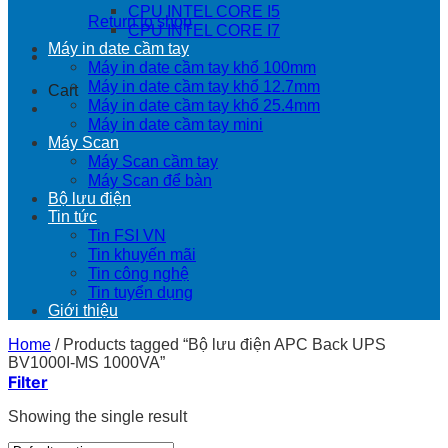
CPU INTEL CORE I5
Return to shop
CPU INTEL CORE I7
Máy in date cầm tay
Máy in date cầm tay khổ 100mm
Máy in date cầm tay khổ 12.7mm
Cart
Máy in date cầm tay khổ 25.4mm
Máy in date cầm tay mini
Máy Scan
Máy Scan cầm tay
Máy Scan để bàn
Bộ lưu điện
Tin tức
Tin FSI VN
Tin khuyến mãi
Tin công nghệ
Tin tuyển dụng
Giới thiệu
Home
/
Products tagged “Bộ lưu điện APC Back UPS
BV1000I-MS 1000VA”
Filter
Showing the single result