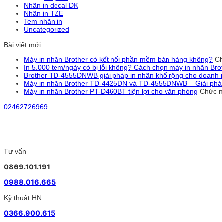
Nhãn in decal DK
Nhãn in TZE
Tem nhãn in
Uncategorized
Bài viết mới
Máy in nhãn Brother có kết nối phần mềm bán hàng không?
Ch
In 5.000 tem/ngày có bị lỗi không? Cách chọn máy in nhãn Br
Brother TD-4555DNWB giải pháp in nhãn khổ rộng cho doanh 
Máy in nhãn Brother TD-4425DN và TD-4555DNWB – Giải pháp 
Máy in nhãn Brother PT-D460BT tiện lợi cho văn phòng
Chức n
02462726969
Tư vấn
0869.101.191
0988.016.665
Kỹ thuật HN
0366.900.615