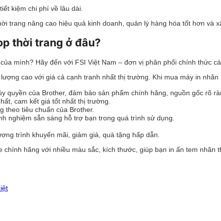
ết kiệm chi phí về lâu dài.
thời trang nâng cao hiệu quả kinh doanh, quản lý hàng hóa tốt hơn và
p thời trang ở đâu?
của mình? Hãy đến với FSI Việt Nam – đơn vị phân phối chính thức cá
ượng cao với giá cả cạnh tranh nhất thị trường. Khi mua máy in nhãn 
ủy quyền của Brother, đảm bảo sản phẩm chính hãng, nguồn gốc rõ rà
t, cam kết giá tốt nhất thị trường.
theo tiêu chuẩn của Brother.
inh nghiệm sẵn sàng hỗ trợ bạn trong quá trình sử dụng.
ng trình khuyến mãi, giảm giá, quà tặng hấp dẫn.
 chính hãng với nhiều màu sắc, kích thước, giúp bạn in ấn tem nhãn 
iệt