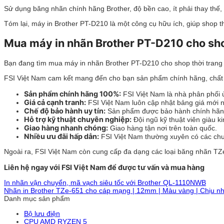
Sử dụng băng nhãn chính hãng Brother, độ bền cao, ít phải thay thế, ti
Tóm lại, máy in Brother PT-D210 là một công cụ hữu ích, giúp shop 
Mua máy in nhãn Brother PT-D210 cho sho
Bạn đang tìm mua máy in nhãn Brother PT-D210 cho shop thời trang 
FSI Việt Nam cam kết mang đến cho bạn sản phẩm chính hãng, chất l
Sản phẩm chính hãng 100%:
FSI Việt Nam là nhà phân phối 
Giá cả cạnh tranh:
FSI Việt Nam luôn cập nhật bảng giá mới nhấ
Chế độ bảo hành uy tín:
Sản phẩm được bảo hành chính hãng 
Hỗ trợ kỹ thuật chuyên nghiệp:
Đội ngũ kỹ thuật viên giàu k
Giao hàng nhanh chóng:
Giao hàng tận nơi trên toàn quốc.
Nhiều ưu đãi hấp dẫn:
FSI Việt Nam thường xuyên có các chươ
Ngoài ra, FSI Việt Nam còn cung cấp đa dạng các loại băng nhãn TZe
Liên hệ ngay với FSI Việt Nam để được tư vấn và mua hàng
In nhãn vận chuyển, mã vạch siêu tốc với Brother QL-1110NWB
Nhãn in Brother TZe-651 cho cáp mạng | 12mm | Màu vàng | Chịu nh
Danh mục sản phẩm
Bộ lưu điện
CPU AMD RYZEN 5