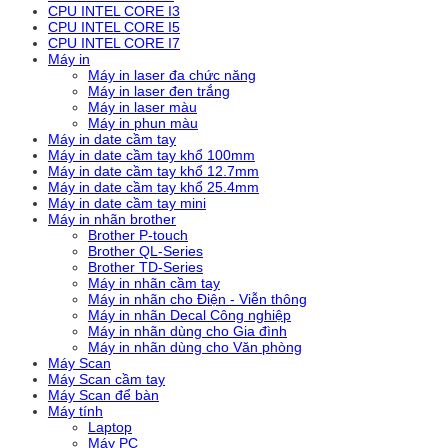
CPU INTEL CORE I3
CPU INTEL CORE I5
CPU INTEL CORE I7
Máy in
Máy in laser đa chức năng
Máy in laser đen trắng
Máy in laser màu
Máy in phun màu
Máy in date cầm tay
Máy in date cầm tay khổ 100mm
Máy in date cầm tay khổ 12.7mm
Máy in date cầm tay khổ 25.4mm
Máy in date cầm tay mini
Máy in nhãn brother
Brother P-touch
Brother QL-Series
Brother TD-Series
Máy in nhãn cầm tay
Máy in nhãn cho Điện - Viễn thông
Máy in nhãn Decal Công nghiệp
Máy in nhãn dùng cho Gia đình
Máy in nhãn dùng cho Văn phòng
Máy Scan
Máy Scan cầm tay
Máy Scan để bàn
Máy tính
Laptop
Máy PC