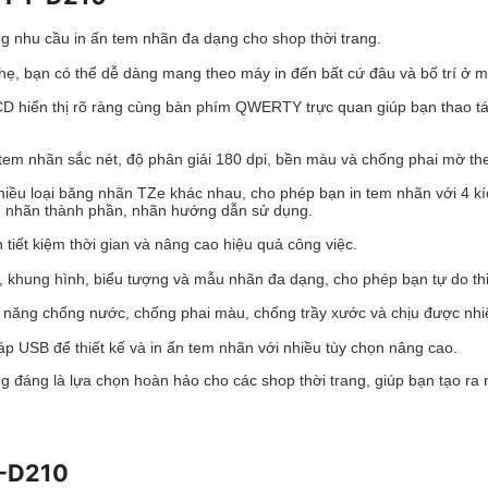
g nhu cầu in ấn tem nhãn đa dạng cho shop thời trang.
hẹ, bạn có thể dễ dàng mang theo máy in đến bất cứ đâu và bố trí ở m
CD hiển thị rõ ràng cùng bàn phím QWERTY trực quan giúp bạn thao t
 tem nhãn sắc nét, độ phân giải 180 dpi, bền màu và chống phai mờ the
hiều loại băng nhãn TZe khác nhau, cho phép bạn in tem nhãn với 4 
ến nhãn thành phần, nhãn hướng dẫn sử dụng.
tiết kiệm thời gian và nâng cao hiệu quả công việc.
, khung hình, biểu tượng và mẫu nhãn đa dạng, cho phép bạn tự do th
ăng chống nước, chống phai màu, chống trầy xước và chịu được nhiệt
áp USB để thiết kế và in ấn tem nhãn với nhiều tùy chọn nâng cao.
ng đáng là lựa chọn hoàn hảo cho các shop thời trang, giúp bạn tạo r
T-D210