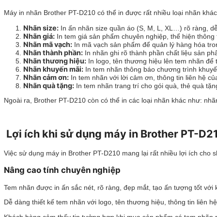
Máy in nhãn Brother PT-D210 có thể in được rất nhiều loại nhãn khá
Nhãn size:
In ấn nhãn size quần áo (S, M, L, XL…) rõ ràng, 
Nhãn giá:
In tem giá sản phẩm chuyên nghiệp, thể hiện thông t
Nhãn mã vạch:
In mã vạch sản phẩm để quản lý hàng hóa tron
Nhãn thành phần:
In nhãn ghi rõ thành phần chất liệu sản p
Nhãn thương hiệu:
In logo, tên thương hiệu lên tem nhãn để
Nhãn khuyến mãi:
In tem nhãn thông báo chương trình khuyến
Nhãn cảm ơn:
In tem nhãn với lời cảm ơn, thông tin liên hệ c
Nhãn quà tặng:
In tem nhãn trang trí cho gói quà, thẻ quà tặn
Ngoài ra, Brother PT-D210 còn có thể in các loại nhãn khác như: nh
Lợi ích khi sử dụng máy in Brother PT-D2
Việc sử dụng máy in Brother PT-D210 mang lại rất nhiều lợi ích cho 
Nâng cao tính chuyên nghiệp
Tem nhãn được in ấn sắc nét, rõ ràng, đẹp mắt, tạo ấn tượng tốt với
Dễ dàng thiết kế tem nhãn với logo, tên thương hiệu, thông tin liên 
Khách hàng cảm thấy tin tưởng hơn khi mua sản phẩm có tem nhãn rõ