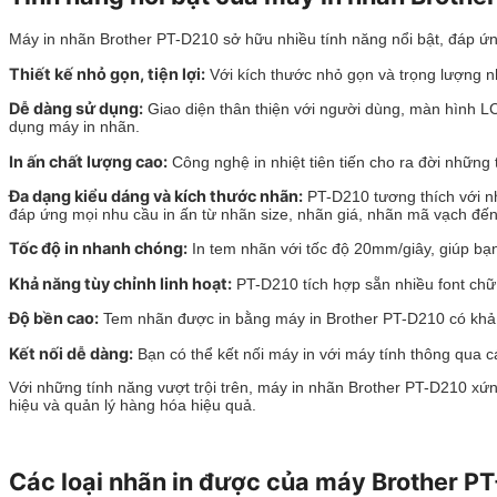
Máy in nhãn Brother PT-D210 sở hữu nhiều tính năng nổi bật, đáp ứn
Thiết kế nhỏ gọn, tiện lợi:
Với kích thước nhỏ gọn và trọng lượng n
Dễ dàng sử dụng:
Giao diện thân thiện với người dùng, màn hình L
dụng máy in nhãn.
In ấn chất lượng cao:
Công nghệ in nhiệt tiên tiến cho ra đời những
Đa dạng kiểu dáng và kích thước nhãn:
PT-D210 tương thích với n
đáp ứng mọi nhu cầu in ấn từ nhãn size, nhãn giá, nhãn mã vạch đ
Tốc độ in nhanh chóng:
In tem nhãn với tốc độ 20mm/giây, giúp bạn 
Khả năng tùy chỉnh linh hoạt:
PT-D210 tích hợp sẵn nhiều font chữ
Độ bền cao:
Tem nhãn được in bằng máy in Brother PT-D210 có khả n
Kết nối dễ dàng:
Bạn có thể kết nối máy in với máy tính thông qua c
Với những tính năng vượt trội trên, máy in nhãn Brother PT-D210 xứ
hiệu và quản lý hàng hóa hiệu quả.
Các loại nhãn in được của máy Brother P