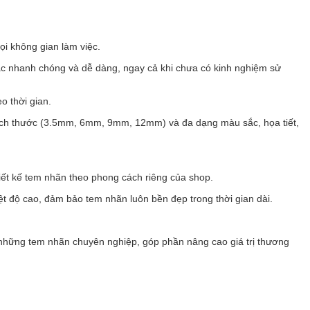
ọi không gian làm việc.
ác nhanh chóng và dễ dàng, ngay cả khi chưa có kinh nghiệm sử
o thời gian.
kích thước (3.5mm, 6mm, 9mm, 12mm) và đa dạng màu sắc, họa tiết,
iết kế tem nhãn theo phong cách riêng của shop.
 độ cao, đảm bảo tem nhãn luôn bền đẹp trong thời gian dài.
a những tem nhãn chuyên nghiệp, góp phần nâng cao giá trị thương