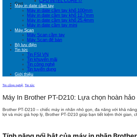
CPU INTEL CORE I7
Cart
Máy in date cầm tay
Máy in date cầm tay khổ 100mm
Máy in date cầm tay khổ 12.7mm
Máy in date cầm tay khổ 25.4mm
Máy in date cầm tay mini
Máy Scan
Máy Scan cầm tay
Máy Scan để bàn
Bộ lưu điện
Tin tức
Tin FSI VN
Tin khuyến mãi
Tin công nghệ
Tin tuyển dụng
Giới thiệu
Tin công nghệ
,
Tin tức
Máy In Brother PT-D210: Lựa chọn hoàn hảo 
Brother PT-D210 – chiếc máy in nhãn nhỏ gọn, đa năng với khả năng i
lợi và mức giá hợp lý, Brother PT-D210 giúp bạn tiết kiệm thời gian, 
Tính năng nổi bật của máy in nhãn Brothe