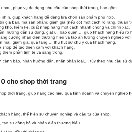
c nhau, phục vụ đa dạng nhu cầu của shop thời trang, bao gồm:
dễ nhìn, giúp khách hàng dễ dàng lựa chọn sản phẩm phù hợp.
in giá bán, mã sản phẩm, giảm giá (nếu có) một cách rõ ràng, thuận ti
g kho, kiểm kê, xuất nhập hàng một cách nhanh chóng và chính xác.
hẩm, hướng dẫn sử dụng, giặt ủi, bảo quản,… giúp khách hàng hiểu rõ
 tăng cường nhận diện thương hiệu và tạo ấn tượng chuyên nghiệp với
 mãi, giảm giá, quà tặng,… thu hút sự chú ý của khách hàng.
ủa shop để tạo thiện cảm với khách hàng.
g thêm phần tinh tế và sang trọng.
ãn cảnh báo, nhãn hướng dẫn, nhãn phân loại,… tùy theo nhu cầu sử d
10 cho shop thời trang
shop thời trang, giúp nâng cao hiệu quả kinh doanh và chuyên nghiệp 
 khách hàng, thể hiện sự chuyên nghiệp và đầu tư của shop.
hệ, tạo sự đồng bộ và nhận diện thương hiệu.
 ràng, đầy đủ thông tin.