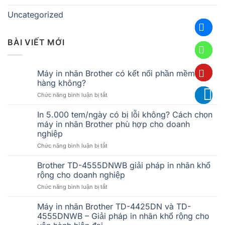
Uncategorized
BÀI VIẾT MỚI
Máy in nhãn Brother có kết nối phần mềm bán
hàng không?
ở
Chức năng bình luận bị tắt
Máy
in
In 5.000 tem/ngày có bị lỗi không? Cách chọn
nhãn
máy in nhãn Brother phù hợp cho doanh
Brother
nghiệp
có
ở
Chức năng bình luận bị tắt
kết
In
nối
5.000
phần
Brother TD-4555DNWB giải pháp in nhãn khổ
tem/ngày
mềm
rộng cho doanh nghiệp
có
bán
ở
Chức năng bình luận bị tắt
bị
hàng
Brother
lỗi
không?
TD-
Máy in nhãn Brother TD-4425DN và TD-
không?
4555DNWB
Cách
4555DNWB – Giải pháp in nhãn khổ rộng cho
giải
chọn