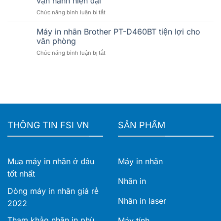
vận hành hiện đại
pháp
máy
ở
Chức năng bình luận bị tắt
in
in
Máy
nhãn
nhãn
in
khổ
Máy in nhãn Brother PT-D460BT tiện lợi cho
Brother
nhãn
rộng
phù
văn phòng
Brother
cho
hợp
ở
Chức năng bình luận bị tắt
TD-
doanh
cho
Máy
4425DN
nghiệp
doanh
in
và
nghiệp
nhãn
TD-
Brother
4555DNWB
PT-
–
D460BT
Giải
tiện
pháp
lợi
in
THÔNG TIN FSI VN
SẢN PHẨM
cho
nhãn
văn
khổ
phòng
rộng
cho
Mua máy in nhãn ở đâu
Máy in nhãn
vận
hành
tốt nhất
hiện
Nhãn in
đại
Dòng máy in nhãn giá rẻ
Nhãn in laser
2022
Tham khảo nhãn in phù
Máy tính