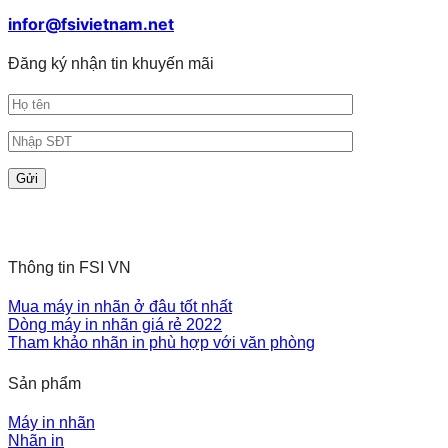
hiện
đại
infor@fsivietnam.net
Đăng ký nhận tin khuyến mãi
Thông tin FSI VN
Mua máy in nhãn ở đâu tốt nhất
Dòng máy in nhãn giá rẻ 2022
Tham khảo nhãn in phù hợp với văn phòng
Sản phẩm
Máy in nhãn
Nhãn in