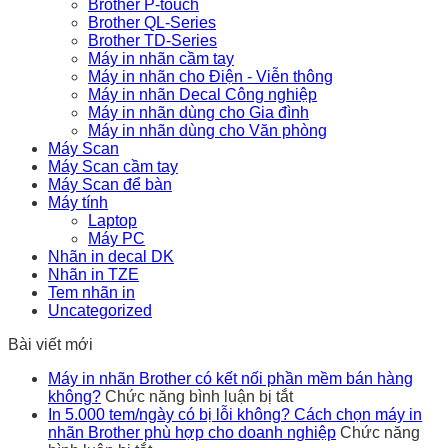
Brother P-touch
Brother QL-Series
Brother TD-Series
Máy in nhãn cầm tay
Máy in nhãn cho Điện - Viễn thông
Máy in nhãn Decal Công nghiệp
Máy in nhãn dùng cho Gia đình
Máy in nhãn dùng cho Văn phòng
Máy Scan
Máy Scan cầm tay
Máy Scan để bàn
Máy tính
Laptop
Máy PC
Nhãn in decal DK
Nhãn in TZE
Tem nhãn in
Uncategorized
Bài viết mới
Máy in nhãn Brother có kết nối phần mềm bán hàng
ở
không?
Chức năng bình luận bị tắt
Máy
In 5.000 tem/ngày có bị lỗi không? Cách chọn máy in
in
nhãn Brother phù hợp cho doanh nghiệp
Chức năng