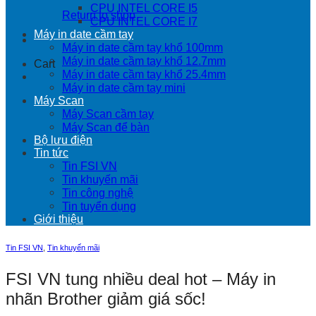
CPU INTEL CORE I5
Return to shop
CPU INTEL CORE I7
Máy in date cầm tay
Máy in date cầm tay khổ 100mm
Máy in date cầm tay khổ 12.7mm
Cart
Máy in date cầm tay khổ 25.4mm
Máy in date cầm tay mini
Máy Scan
Máy Scan cầm tay
Máy Scan để bàn
Bộ lưu điện
Tin tức
Tin FSI VN
Tin khuyến mãi
Tin công nghệ
Tin tuyển dụng
Giới thiệu
Tin FSI VN
,
Tin khuyến mãi
FSI VN tung nhiều deal hot – Máy in
nhãn Brother giảm giá sốc!