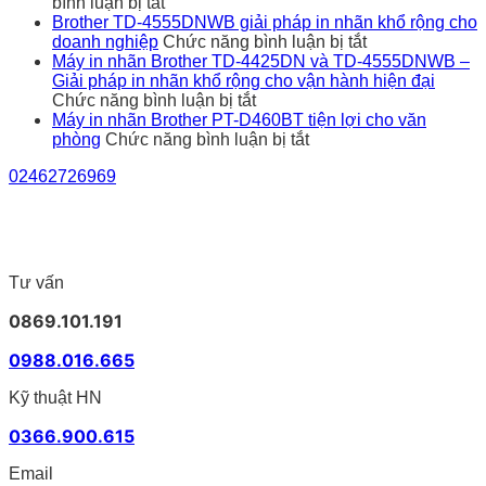
ở
nhãn
bình luận bị tắt
In
Brother
Brother TD-4555DNWB giải pháp in nhãn khổ rộng cho
5.000
có
ở
doanh nghiệp
Chức năng bình luận bị tắt
tem/ngày
kết
Brother
Máy in nhãn Brother TD-4425DN và TD-4555DNWB –
có
nối
TD-
Giải pháp in nhãn khổ rộng cho vận hành hiện đại
bị
ở
phần
4555DNWB
Chức năng bình luận bị tắt
lỗi
Máy
mềm
giải
Máy in nhãn Brother PT-D460BT tiện lợi cho văn
không?
in
ở
bán
pháp
phòng
Chức năng bình luận bị tắt
Cách
nhãn
Máy
hàng
in
02462726969
chọn
Brother
in
không?
nhãn
máy
TD-
nhãn
khổ
in
4425DN
Brother
rộng
nhãn
và
PT-
cho
Brother
TD-
D460BT
doanh
phù
4555DNWB
tiện
nghiệp
Tư vấn
hợp
–
lợi
cho
Giải
cho
0869.101.191
doanh
pháp
văn
nghiệp
in
phòng
0988.016.665
nhãn
khổ
Kỹ thuật HN
rộng
cho
0366.900.615
vận
hành
Email