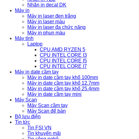
Nhãn in decal DK
Máy in
Máy in laser đen trắng
Máy in laser màu
Máy in laser đa chức năng
Máy in phun màu
Máy tính
Laptop
CPU AMD RYZEN 5
CPU INTEL CORE I3
CPU INTEL CORE I5
CPU INTEL CORE I7
Máy in date cầm tay
Máy in date cầm tay khổ 100mm
Máy in date cầm tay khổ 12.7mm
Máy in date cầm tay khổ 25.4mm
Máy in date cầm tay mini
Máy Scan
Máy Scan cầm tay
Máy Scan để bàn
Bộ lưu điện
Tin tức
Tin FSI VN
Tin khuyến mãi
Tin công nghệ