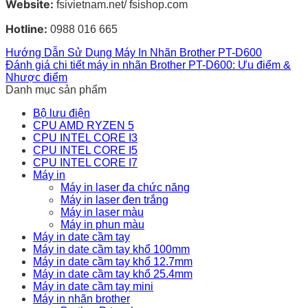
Website:
fsivietnam.net/ fsishop.com
Hotline:
0988 016 665
Hướng Dẫn Sử Dụng Máy In Nhãn Brother PT-D600
Đánh giá chi tiết máy in nhãn Brother PT-D600: Ưu điểm &
Nhược điểm
Danh mục sản phẩm
Bộ lưu điện
CPU AMD RYZEN 5
CPU INTEL CORE I3
CPU INTEL CORE I5
CPU INTEL CORE I7
Máy in
Máy in laser đa chức năng
Máy in laser đen trắng
Máy in laser màu
Máy in phun màu
Máy in date cầm tay
Máy in date cầm tay khổ 100mm
Máy in date cầm tay khổ 12.7mm
Máy in date cầm tay khổ 25.4mm
Máy in date cầm tay mini
Máy in nhãn brother