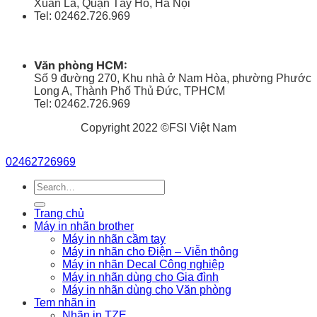
Xuân La, Quận Tây Hồ, Hà Nội
Tel: 02462.726.969
Văn phòng HCM:
Số 9 đường 270, Khu nhà ở Nam Hòa, phường Phước
Long A, Thành Phố Thủ Đức, TPHCM
Tel: 02462.726.969
Copyright 2022 ©FSI Việt Nam
02462726969
Search
for:
Trang chủ
Máy in nhãn brother
Máy in nhãn cầm tay
Máy in nhãn cho Điện – Viễn thông
Máy in nhãn Decal Công nghiệp
Máy in nhãn dùng cho Gia đình
Máy in nhãn dùng cho Văn phòng
Tem nhãn in
Nhãn in TZE