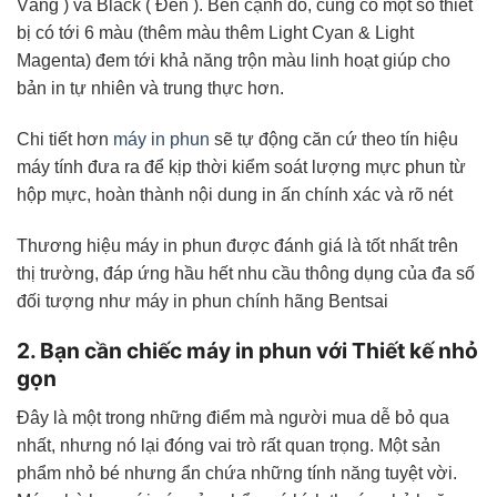
Vàng ) và Black ( Đen ). Bên cạnh đó, cũng có một số thiết
bị có tới 6 màu (thêm màu thêm Light Cyan & Light
Magenta) đem tới khả năng trộn màu linh hoạt giúp cho
bản in tự nhiên và trung thực hơn.
Chi tiết hơn
máy in phun
sẽ tự động căn cứ theo tín hiệu
máy tính đưa ra để kịp thời kiểm soát lượng mực phun từ
hộp mực, hoàn thành nội dung in ấn chính xác và rõ nét
Thương hiệu máy in phun được đánh giá là tốt nhất trên
thị trường, đáp ứng hầu hết nhu cầu thông dụng của đa số
đối tượng như máy in phun chính hãng Bentsai
2. Bạn cần chiếc máy in phun với Thiết kế nhỏ
gọn
Đây là một trong những điểm mà người mua dễ bỏ qua
nhất, nhưng nó lại đóng vai trò rất quan trọng. Một sản
phẩm nhỏ bé nhưng ẩn chứa những tính năng tuyệt vời.