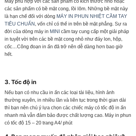
Máy phù hợp với các sản phẩm có kích thước nhỏ hoặc
các sản phẩm có bề mặt cong, lồi lõm. Những bề mặt này
là hạn chế đối với dòng
MÁY IN PHUN NHIỆT CẦM TAY
TIÊU CHUẨN
, vốn chỉ có thể in trên bề mặt phẳng. Sự ra
đời của dòng máy in
MINI
cầm tay cung cấp một giải pháp
in tuyệt vời trên các bề mặt cong nhỏ như đáy lon, hộp,
cốc…Công đoạn in ấn đã trở nên dễ dàng hơn bao giờ
hết.
3. Tốc độ in
Nếu bạn có nhu cầu in ấn các loại tài liệu, hình ảnh
thường xuyên, in nhiều lần và liên tục trong thời gian dài
thì bạn nên chú ý lựa chọn các chiếc máy có tốc độ in ấn
nhanh mà vẫn đảm bảo được chất lượng cao. Máy in phun
có tốc độ 15 – 20 trang A4/ phút