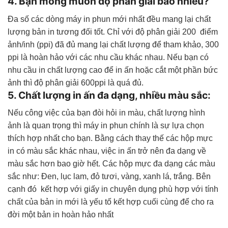
4. Bạn mong muốn độ phân giải bao nhiêu?
Đa số các dòng máy in phun mới nhất đều mang lại chất
lượng bản in tương đối tốt. Chỉ với độ phân giải 200 điểm
ảnh/inh (ppi) đã đủ mang lại chất lượng để tham khảo, 300
ppi là hoàn hảo với các nhu cầu khác nhau. Nếu bạn có
nhu cầu in chất lượng cao để in ấn hoặc cắt một phần bức
ảnh thì độ phân giải 600ppi là quá đủ.
5. Chất lượng in ấn đa dạng, nhiều màu sắc:
Nếu công việc của bạn đòi hỏi in màu, chất lượng hình
ảnh là quan trọng thì máy in phun chính là sự lựa chọn
thích hợp nhất cho bạn. Bằng cách thay thế các hộp mực
in có màu sắc khác nhau, việc in ấn trở nên đa dạng về
màu sắc hơn bao giờ hết. Các hộp mực đa dạng các màu
sắc như: Đen, lục lam, đỏ tươi, vàng, xanh lá, trắng. Bên
cạnh đó kết hợp với giấy in chuyên dụng phù hợp với tính
chất của bản in mới là yếu tố kết hợp cuối cùng để cho ra
đời một bản in hoàn hảo nhất