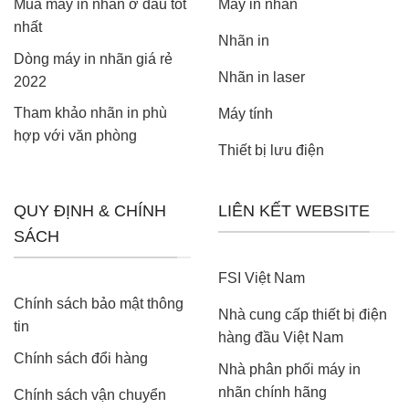
Mua máy in nhãn ở đâu tốt
Máy in nhãn
hiện
nhất
đại
Nhãn in
Dòng máy in nhãn giá rẻ
Nhãn in laser
2022
Tham khảo nhãn in phù
Máy tính
hợp với văn phòng
Thiết bị lưu điện
QUY ĐỊNH & CHÍNH
LIÊN KẾT WEBSITE
SÁCH
FSI Việt Nam
Chính sách bảo mật thông
Nhà cung cấp thiết bị điện
tin
hàng đầu Việt Nam
Chính sách đổi hàng
Nhà phân phối máy in
nhãn chính hãng
Chính sách vận chuyển