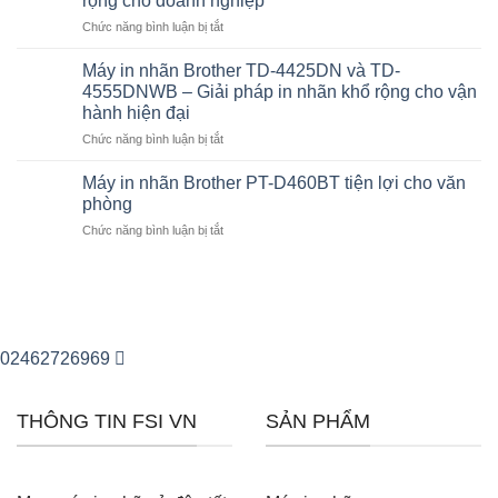
rộng cho doanh nghiệp
có
mềm
ở
Chức năng bình luận bị tắt
bị
bán
Brother
lỗi
hàng
TD-
không?
Máy in nhãn Brother TD-4425DN và TD-
không?
4555DNWB
Cách
4555DNWB – Giải pháp in nhãn khổ rộng cho vận
giải
chọn
hành hiện đại
pháp
máy
ở
Chức năng bình luận bị tắt
in
in
Máy
nhãn
nhãn
in
khổ
Máy in nhãn Brother PT-D460BT tiện lợi cho văn
Brother
nhãn
rộng
phù
phòng
Brother
cho
hợp
ở
Chức năng bình luận bị tắt
TD-
doanh
cho
Máy
4425DN
nghiệp
doanh
in
và
nghiệp
nhãn
TD-
Brother
4555DNWB
PT-
–
D460BT
Giải
02462726969
tiện
pháp
lợi
in
cho
nhãn
THÔNG TIN FSI VN
SẢN PHẨM
văn
khổ
phòng
rộng
cho
vận
hành