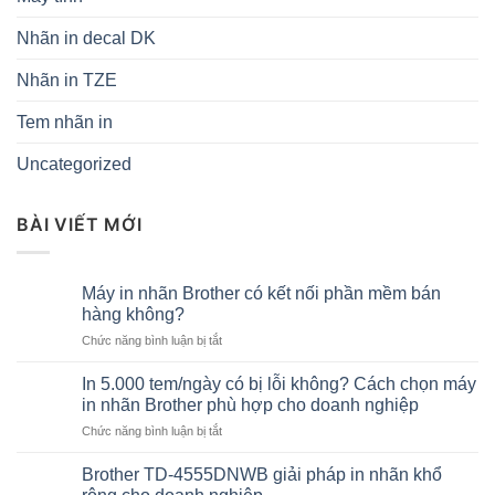
Nhãn in decal DK
Nhãn in TZE
Tem nhãn in
Uncategorized
BÀI VIẾT MỚI
Máy in nhãn Brother có kết nối phần mềm bán
hàng không?
ở
Chức năng bình luận bị tắt
Máy
in
In 5.000 tem/ngày có bị lỗi không? Cách chọn máy
nhãn
in nhãn Brother phù hợp cho doanh nghiệp
Brother
ở
Chức năng bình luận bị tắt
có
In
kết
5.000
nối
Brother TD-4555DNWB giải pháp in nhãn khổ
tem/ngày
phần