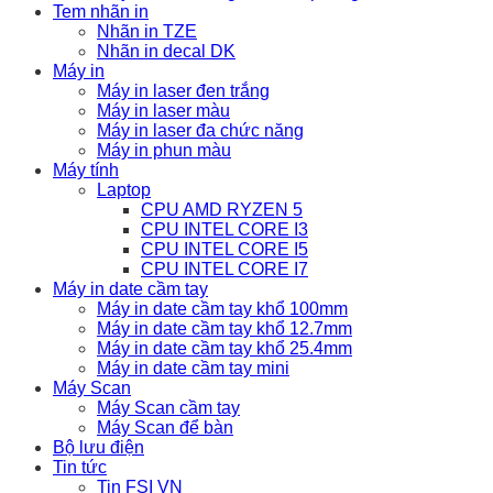
Tem nhãn in
Nhãn in TZE
Nhãn in decal DK
Máy in
Máy in laser đen trắng
Máy in laser màu
Máy in laser đa chức năng
Máy in phun màu
Máy tính
Laptop
CPU AMD RYZEN 5
CPU INTEL CORE I3
CPU INTEL CORE I5
CPU INTEL CORE I7
Máy in date cầm tay
Máy in date cầm tay khổ 100mm
Máy in date cầm tay khổ 12.7mm
Máy in date cầm tay khổ 25.4mm
Máy in date cầm tay mini
Máy Scan
Máy Scan cầm tay
Máy Scan để bàn
Bộ lưu điện
Tin tức
Tin FSI VN