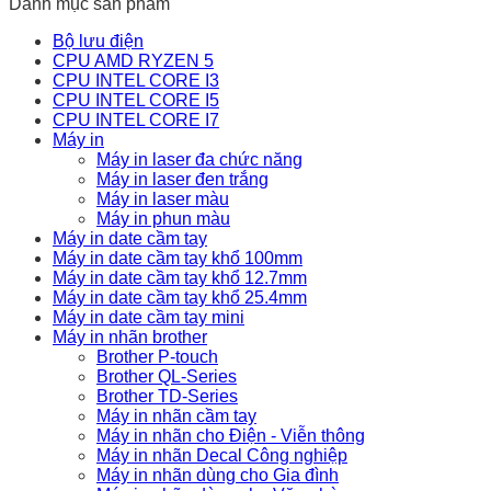
Danh mục sản phẩm
Bộ lưu điện
CPU AMD RYZEN 5
CPU INTEL CORE I3
CPU INTEL CORE I5
CPU INTEL CORE I7
Máy in
Máy in laser đa chức năng
Máy in laser đen trắng
Máy in laser màu
Máy in phun màu
Máy in date cầm tay
Máy in date cầm tay khổ 100mm
Máy in date cầm tay khổ 12.7mm
Máy in date cầm tay khổ 25.4mm
Máy in date cầm tay mini
Máy in nhãn brother
Brother P-touch
Brother QL-Series
Brother TD-Series
Máy in nhãn cầm tay
Máy in nhãn cho Điện - Viễn thông
Máy in nhãn Decal Công nghiệp
Máy in nhãn dùng cho Gia đình