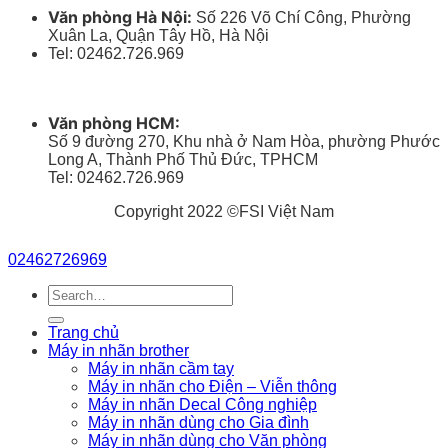
Văn phòng Hà Nội:
Số 226 Võ Chí Công, Phường
Xuân La, Quận Tây Hồ, Hà Nội
Tel: 02462.726.969
Văn phòng HCM:
Số 9 đường 270, Khu nhà ở Nam Hòa, phường Phước
Long A, Thành Phố Thủ Đức, TPHCM
Tel: 02462.726.969
Copyright 2022 ©FSI Việt Nam
02462726969
Search
for:
Trang chủ
Máy in nhãn brother
Máy in nhãn cầm tay
Máy in nhãn cho Điện – Viễn thông
Máy in nhãn Decal Công nghiệp
Máy in nhãn dùng cho Gia đình
Máy in nhãn dùng cho Văn phòng