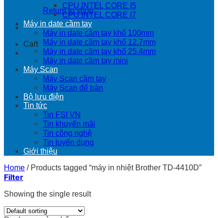
CPU INTEL CORE I5
Return to shop
CPU INTEL CORE I7
Máy in date cầm tay
Máy in date cầm tay khổ 100mm
Máy in date cầm tay khổ 12.7mm
Cart
Máy in date cầm tay khổ 25.4mm
Máy in date cầm tay mini
Máy Scan
Máy Scan cầm tay
Máy Scan để bàn
Bộ lưu điện
Tin tức
Tin FSI VN
Tin khuyến mãi
Tin công nghệ
Tin tuyển dụng
Giới thiệu
Home
/
Products tagged “máy in nhiệt Brother TD-4410D”
Filter
Showing the single result