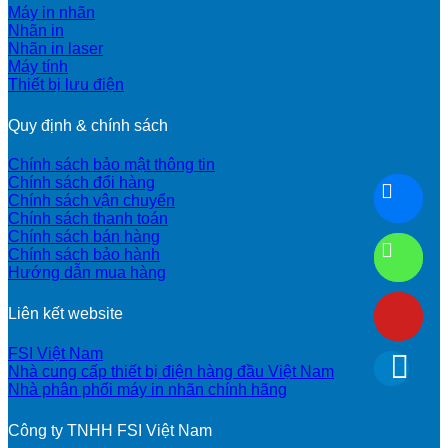
Máy in nhãn
Nhãn in
Nhãn in laser
Máy tính
Thiết bị lưu điện
Quy định & chính sách
Chính sách bảo mật thông tin
Chính sách đổi hàng
Chính sách vận chuyển
Chính sách thanh toán
Chính sách bán hàng
Chính sách bảo hành
Hướng dẫn mua hàng
Liên kết website
FSI Việt Nam
Nhà cung cấp thiết bị điện hàng đầu Việt Nam
Nhà phân phối máy in nhãn chính hãng
Công ty TNHH FSI Việt Nam