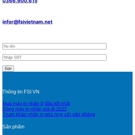
0366.900.615
Email
infor@fsivietnam.net
Đăng ký nhận tin khuyến mãi
Thông tin FSI VN
Mua máy in nhãn ở đâu tốt nhất
Dòng máy in nhãn giá rẻ 2022
Tham khảo nhãn in phù hợp với văn phòng
Sản phẩm