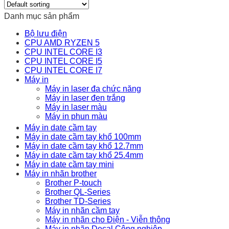
Danh mục sản phẩm
Bộ lưu điện
CPU AMD RYZEN 5
CPU INTEL CORE I3
CPU INTEL CORE I5
CPU INTEL CORE I7
Máy in
Máy in laser đa chức năng
Máy in laser đen trắng
Máy in laser màu
Máy in phun màu
Máy in date cầm tay
Máy in date cầm tay khổ 100mm
Máy in date cầm tay khổ 12.7mm
Máy in date cầm tay khổ 25.4mm
Máy in date cầm tay mini
Máy in nhãn brother
Brother P-touch
Brother QL-Series
Brother TD-Series
Máy in nhãn cầm tay
Máy in nhãn cho Điện - Viễn thông
Máy in nhãn Decal Công nghiệp