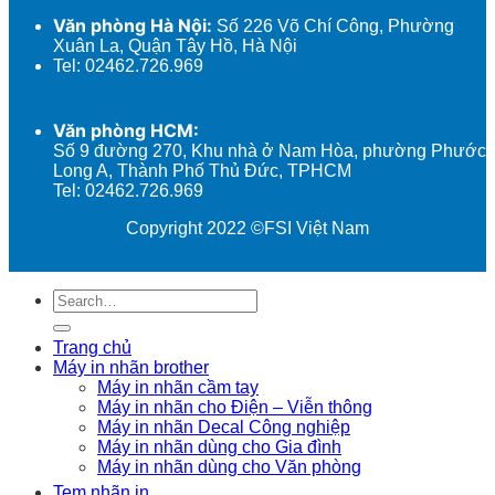
Văn phòng Hà Nội:
Số 226 Võ Chí Công, Phường
Xuân La, Quận Tây Hồ, Hà Nội
Tel: 02462.726.969
Văn phòng HCM:
Số 9 đường 270, Khu nhà ở Nam Hòa, phường Phước
Long A, Thành Phố Thủ Đức, TPHCM
Tel: 02462.726.969
Copyright 2022 ©FSI Việt Nam
Search
for:
Trang chủ
Máy in nhãn brother
Máy in nhãn cầm tay
Máy in nhãn cho Điện – Viễn thông
Máy in nhãn Decal Công nghiệp
Máy in nhãn dùng cho Gia đình
Máy in nhãn dùng cho Văn phòng
Tem nhãn in