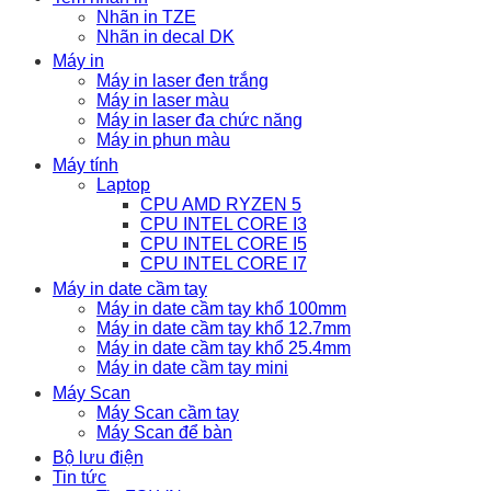
Nhãn in TZE
Nhãn in decal DK
Máy in
Máy in laser đen trắng
Máy in laser màu
Máy in laser đa chức năng
Máy in phun màu
Máy tính
Laptop
CPU AMD RYZEN 5
CPU INTEL CORE I3
CPU INTEL CORE I5
CPU INTEL CORE I7
Máy in date cầm tay
Máy in date cầm tay khổ 100mm
Máy in date cầm tay khổ 12.7mm
Máy in date cầm tay khổ 25.4mm
Máy in date cầm tay mini
Máy Scan
Máy Scan cầm tay
Máy Scan để bàn
Bộ lưu điện
Tin tức